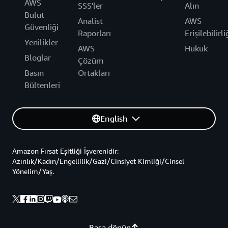
AWS
SSS'ler
Alın
Bulut
Analist
AWS
Güvenliği
Raporları
Erişilebilirli
Yenilikler
AWS
Hukuk
Bloglar
Çözüm
Basın
Ortakları
Bültenleri
English
Amazon Fırsat Eşitliği İşverenidir:
Azınlık/Kadın/Engellilik/Gazi/Cinsiyet Kimliği/Cinsel
Yönelim/Yaş.
Başa dönün