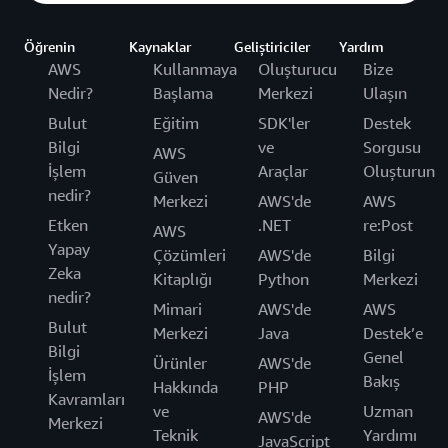
Öğrenin
Kaynaklar
Geliştiriciler
Yardım
AWS
Kullanmaya
Oluşturucu
Bize
Nedir?
Başlama
Merkezi
Ulaşın
Bulut
Eğitim
SDK'ler
Destek
Bilgi
ve
Sorgusu
AWS
İşlem
Araçlar
Oluşturun
Güven
nedir?
Merkezi
AWS'de
AWS
Etken
.NET
re:Post
AWS
Yapay
Çözümleri
AWS'de
Bilgi
Zeka
Kitaplığı
Python
Merkezi
nedir?
Mimari
AWS'de
AWS
Bulut
Merkezi
Java
Destek’e
Bilgi
Genel
Ürünler
AWS'de
İşlem
Bakış
Hakkında
PHP
Kavramları
ve
Uzman
AWS'de
Merkezi
Teknik
Yardımı
JavaScript