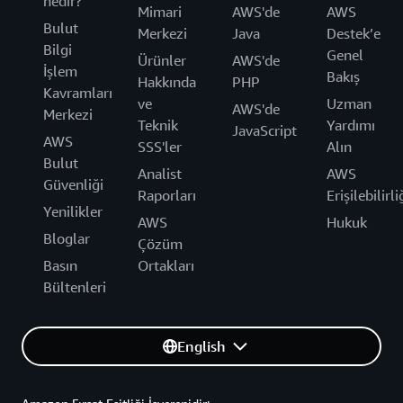
nedir?
Mimari
AWS'de
AWS
Bulut
Merkezi
Java
Destek’e
Bilgi
Genel
Ürünler
AWS'de
İşlem
Bakış
Hakkında
PHP
Kavramları
ve
Uzman
AWS'de
Merkezi
Teknik
Yardımı
JavaScript
AWS
SSS'ler
Alın
Bulut
Analist
AWS
Güvenliği
Raporları
Erişilebilirli
Yenilikler
AWS
Hukuk
Bloglar
Çözüm
Basın
Ortakları
Bültenleri
English