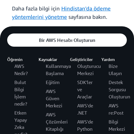
Daha fazla bilgi için
Hindistan'da ödeme
yöntemlerini yönetme
sayfasına bakın.
Bir AWS Hesabı Oluşturun
Öğrenin
Kaynaklar
Geliştiriciler
Yardım
AWS
Kullanmaya
Oluşturucu
Bize
Nedir?
Başlama
Merkezi
Ulaşın
Bulut
Eğitim
SDK'ler
Destek
Bilgi
ve
Sorgusu
AWS
İşlem
Araçlar
Oluşturun
Güven
nedir?
Merkezi
AWS'de
AWS
Etken
.NET
re:Post
AWS
Yapay
Çözümleri
AWS'de
Bilgi
Zeka
Kitaplığı
Python
Merkezi