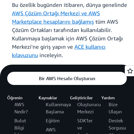
Bu özellik bugünden itibaren, dünya genelinde
AWS Çözüm Ortağı Merkezi ve AWS
Marketplace hesaplarını bağlamış
tüm AWS
Çözüm Ortakları tarafından kullanılabilir.
Kullanmaya başlamak için AWS Çözüm Ortağı
Merkezi'ne giriş yapın ve
ACE kullanıcı
kılavuzunu
inceleyin.
Bir AWS Hesabı Oluşturun
Öğrenin
Kaynaklar
Geliştiriciler
Yardım
AWS
Kullanmaya
Oluşturucu
Bize
Nedir?
Başlama
Merkezi
Ulaşın
Bulut
Eğitim
SDK'ler
Destek
Bilgi
ve
Sorgusu
AWS