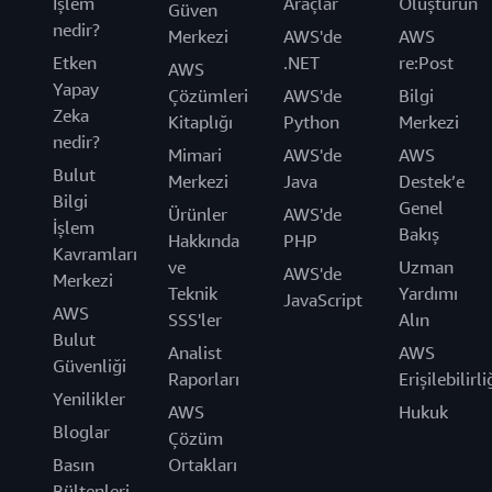
İşlem
Araçlar
Oluşturun
Güven
nedir?
Merkezi
AWS'de
AWS
Etken
.NET
re:Post
AWS
Yapay
Çözümleri
AWS'de
Bilgi
Zeka
Kitaplığı
Python
Merkezi
nedir?
Mimari
AWS'de
AWS
Bulut
Merkezi
Java
Destek’e
Bilgi
Genel
Ürünler
AWS'de
İşlem
Bakış
Hakkında
PHP
Kavramları
ve
Uzman
AWS'de
Merkezi
Teknik
Yardımı
JavaScript
AWS
SSS'ler
Alın
Bulut
Analist
AWS
Güvenliği
Raporları
Erişilebilirli
Yenilikler
AWS
Hukuk
Bloglar
Çözüm
Basın
Ortakları
Bültenleri