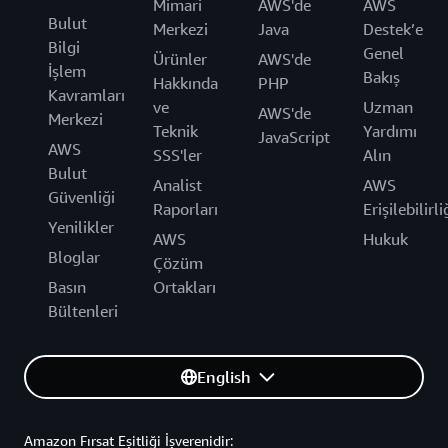
Mimari
AWS'de
AWS
Bulut
Merkezi
Java
Destek’e
Bilgi
Genel
Ürünler
AWS'de
İşlem
Bakış
Hakkında
PHP
Kavramları
ve
Uzman
AWS'de
Merkezi
Teknik
Yardımı
JavaScript
AWS
SSS'ler
Alın
Bulut
Analist
AWS
Güvenliği
Raporları
Erişilebilirli
Yenilikler
AWS
Hukuk
Bloglar
Çözüm
Basın
Ortakları
Bültenleri
English
Amazon Fırsat Eşitliği İşverenidir: