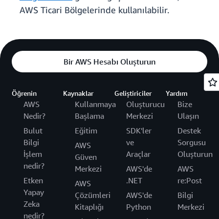
AWS Ticari Bölgelerinde kullanılabilir.
Bir AWS Hesabı Oluşturun
Öğrenin
Kaynaklar
Geliştiriciler
Yardım
AWS
Kullanmaya
Oluşturucu
Bize
Nedir?
Başlama
Merkezi
Ulaşın
Bulut
Eğitim
SDK'ler
Destek
Bilgi
ve
Sorgusu
AWS
İşlem
Araçlar
Oluşturun
Güven
nedir?
Merkezi
AWS'de
AWS
Etken
.NET
re:Post
AWS
Yapay
Çözümleri
AWS'de
Bilgi
Zeka
Kitaplığı
Python
Merkezi
nedir?