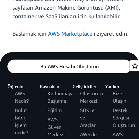
sayfaları Amazon Makine Görüntüsü (AMI),
container ve SaaS ilanları için kullanılabilir.
Başlamak için
AWS Marketplace
'i ziyaret edin.
Bir AWS Hesabı Oluşturun
Öğrenin
Kaynaklar
Geliştiriciler
Yardım
AWS
Kullanmaya
Oluşturucu
Bize
Nedir?
Başlama
Merkezi
Ulaşın
Bulut
Eğitim
SDK'ler
Destek
Bilgi
ve
Sorgusu
AWS
İşlem
Araçlar
Oluşturun
Güven
nedir?
Merkezi
AWS'de
AWS