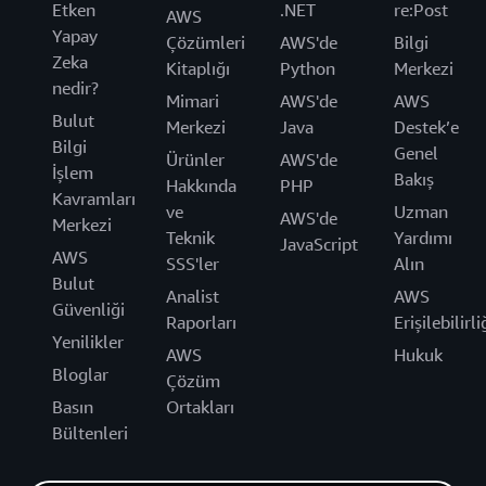
Etken
.NET
re:Post
AWS
Yapay
Çözümleri
AWS'de
Bilgi
Zeka
Kitaplığı
Python
Merkezi
nedir?
Mimari
AWS'de
AWS
Bulut
Merkezi
Java
Destek’e
Bilgi
Genel
Ürünler
AWS'de
İşlem
Bakış
Hakkında
PHP
Kavramları
ve
Uzman
AWS'de
Merkezi
Teknik
Yardımı
JavaScript
AWS
SSS'ler
Alın
Bulut
Analist
AWS
Güvenliği
Raporları
Erişilebilirli
Yenilikler
AWS
Hukuk
Bloglar
Çözüm
Basın
Ortakları
Bültenleri