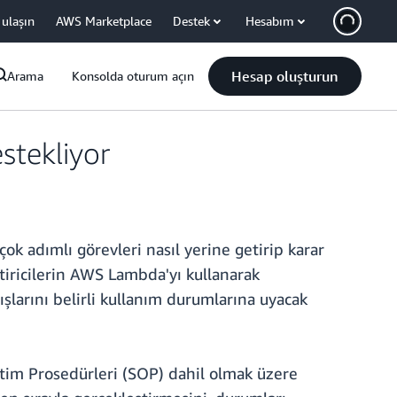
 ulaşın
AWS Marketplace
Destek
Hesabım
Hesap oluşturun
Arama
Konsolda oturum açın
stekliyor
ok adımlı görevleri nasıl yerine getirip karar
ştiricilerin AWS Lambda'yı kullanarak
şlarını belirli kullanım durumlarına uyacak
letim Prosedürleri (SOP) dahil olmak üzere