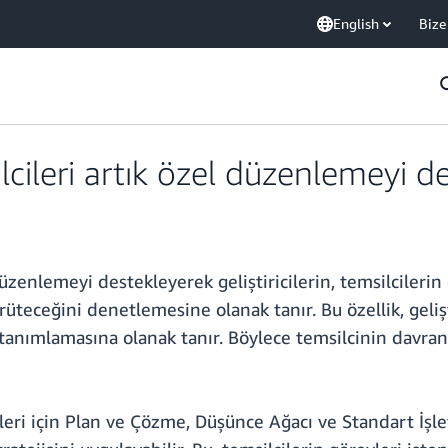
English
Bize
ileri artık özel düzenlemeyi de
enlemeyi destekleyerek geliştiricilerin, temsilcilerin ç
yürüteceğini denetlemesine olanak tanır. Bu özellik, geli
tanımlamasına olanak tanır. Böylece temsilcinin davranı
cileri için Plan ve Çözme, Düşünce Ağacı ve Standart İş