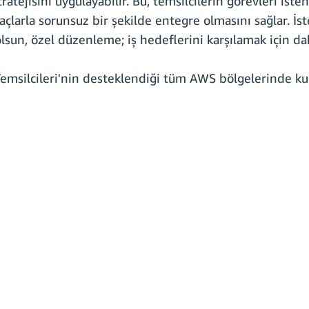
atejisini uygulayabilir. Bu, temsilcilerin görevleri iste
açlarla sorunsuz bir şekilde entegre olmasını sağlar. İs
lsun, özel düzenleme; iş hedeflerini karşılamak için dah
ilcileri'nin desteklendiği tüm AWS bölgelerinde kulla