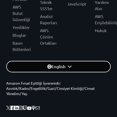
Teknik
Yardımı
JavaScript
AWS
SSS'ler
Alın
Bulut
Analist
AWS
Güvenliği
Raporları
Erişilebilirli
Yenilikler
AWS
Hukuk
Bloglar
Çözüm
Basın
Ortakları
Bültenleri
English
Amazon Fırsat Eşitliği İşverenidir:
Azınlık/Kadın/Engellilik/Gazi/Cinsiyet Kimliği/Cinsel
Yönelim/Yaş.