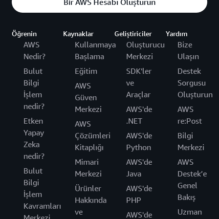
Bir AWS Hesabı Oluşturun
Öğrenin
Kaynaklar
Geliştiriciler
Yardım
AWS
Kullanmaya
Oluşturucu
Bize
Nedir?
Başlama
Merkezi
Ulaşın
Bulut
Eğitim
SDK'ler
Destek
Bilgi
ve
Sorgusu
AWS
İşlem
Araçlar
Oluşturun
Güven
nedir?
Merkezi
AWS'de
AWS
Etken
.NET
re:Post
AWS
Yapay
Çözümleri
AWS'de
Bilgi
Zeka
Kitaplığı
Python
Merkezi
nedir?
Mimari
AWS'de
AWS
Bulut
Merkezi
Java
Destek’e
Bilgi
Genel
Ürünler
AWS'de
İşlem
Bakış
Hakkında
PHP
Kavramları
ve
Uzman
AWS'de
Merkezi