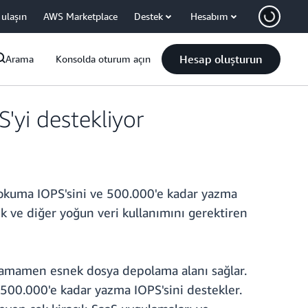
 ulaşın
AWS Marketplace
Destek
Hesabım
Hesap oluşturun
Arama
Konsolda oturum açın
'yi destekliyor
r okuma IOPS'sini ve 500.000'e kadar yazma
ik ve diğer yoğun veri kullanımını gerektiren
 tamamen esnek dosya depolama alanı sağlar.
 500.000'e kadar yazma IOPS'sini destekler.