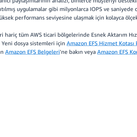
anıcı paylaşımlarının analizi, binlerce müşteriyi destek
ıtılmış uygulamalar gibi milyonlarca IOPS ve saniyede 
üksek performans seviyesine ulaşmak için kolayca ölçekl
leri hariç tüm AWS ticari bölgelerinde Esnek Aktarım 
. Yeni dosya sistemleri için
Amazon EFS Hizmet Kotası 
çin
Amazon EFS Belgeleri
'ne bakın veya
Amazon EFS Ko