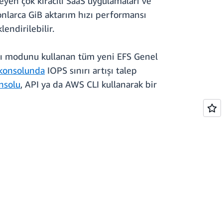
leyen çok kiracılı SaaS uygulamaları ve
onlarca GiB aktarım hızı performansı
endirilebilir.
Hızı modunu kullanan tüm yeni EFS Genel
konsolunda
IOPS sınırı artışı talep
nsolu
, API ya da AWS CLI kullanarak bir