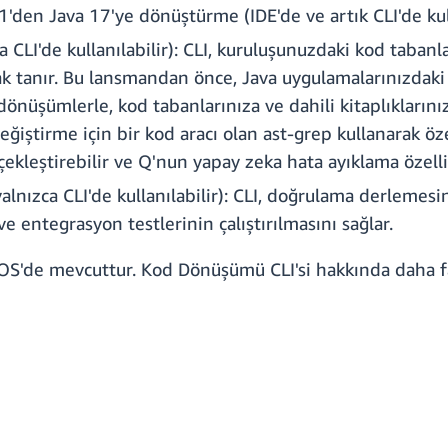
1'den Java 17'ye dönüştürme (IDE'de ve artık CLI'de kull
 CLI'de kullanılabilir): CLI, kuruluşunuzdaki kod tabanl
 tanır. Bu lansmandan önce, Java uygulamalarınızdaki 
l dönüşümlerle, kod tabanlarınıza ve dahili kitaplıkları
değiştirme için bir kod aracı olan ast-grep kullanarak 
çekleştirebilir ve Q'nun yapay zeka hata ayıklama özelli
lnızca CLI'de kullanılabilir): CLI, doğrulama derlemesin
ve entegrasyon testlerinin çalıştırılmasını sağlar.
 OS'de mevcuttur. Kod Dönüşümü CLI'si hakkında daha f