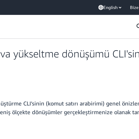
English
Bize
Java yükseltme dönüşümü CLI'si
üştürme CLI'sinin (komut satırı arabirimi) genel önizl
eniş ölçekte dönüşümler gerçekleştirmenize olanak tan