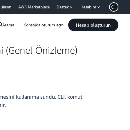
 ulaşın
AWS Marketplace
Destek
Hesabım
Hesap oluşturun
Arama
Konsolda oturum açın
ni (Genel Önizleme)
emesini kullanıma sundu. CLI, komut
ır.