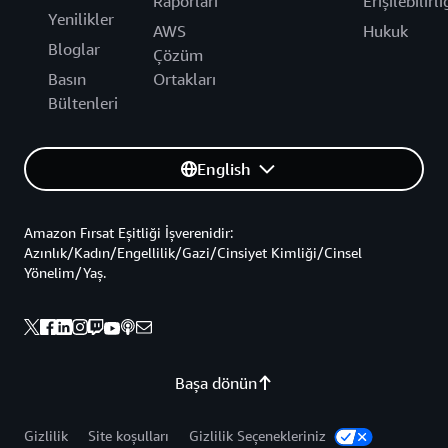
Raporları
Erişilebilirli
Yenilikler
AWS
Hukuk
Bloglar
Çözüm
Basın
Ortakları
Bültenleri
English
Amazon Fırsat Eşitliği İşverenidir:
Azınlık/Kadın/Engellilik/Gazi/Cinsiyet Kimliği/Cinsel
Yönelim/Yaş.
Başa dönün
Gizlilik
Site koşulları
Gizlilik Seçenekleriniz