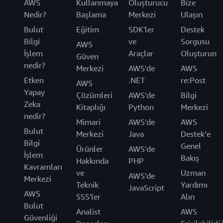
AWS
Kullanmaya
Oluşturucu
Bize
Nedir?
Başlama
Merkezi
Ulaşın
Bulut
Eğitim
SDK'ler
Destek
Bilgi
ve
Sorgusu
AWS
İşlem
Araçlar
Oluşturun
Güven
nedir?
Merkezi
AWS'de
AWS
Etken
.NET
re:Post
AWS
Yapay
Çözümleri
AWS'de
Bilgi
Zeka
Kitaplığı
Python
Merkezi
nedir?
Mimari
AWS'de
AWS
Bulut
Merkezi
Java
Destek’e
Bilgi
Genel
Ürünler
AWS'de
İşlem
Bakış
Hakkında
PHP
Kavramları
ve
Uzman
AWS'de
Merkezi
Teknik
Yardımı
JavaScript
AWS
SSS'ler
Alın
Bulut
Analist
AWS
Güvenliği