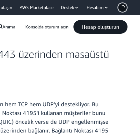
 ulaşın
AWS Marketplace
Destek
Hesabım
Hesap oluşturun
Arama
Konsolda oturum açın
443 üzerinden masaüstü
en hem TCP hem UDP'yi destekliyor. Bu
tı Noktası 4195'i kullanan müşteriler bunu
QUIC) öncelik verse de UDP engellenmişse
üzerinden bağlanır. Bağlantı Noktası 4195