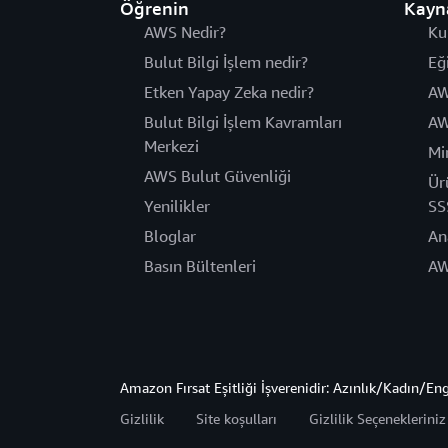
Öğrenin
Kayn
AWS Nedir?
Ku
Bulut Bilgi İşlem nedir?
Eğ
Etken Yapay Zeka nedir?
AW
Bulut Bilgi İşlem Kavramları
AW
Merkezi
Mi
AWS Bulut Güvenliği
Ür
Yenilikler
SS
Bloglar
An
Basın Bültenleri
AW
Amazon Fırsat Eşitliği İşverenidir: Azınlık/Kadın/En
Gizlilik
Site koşulları
Gizlilik Seçeneklerini