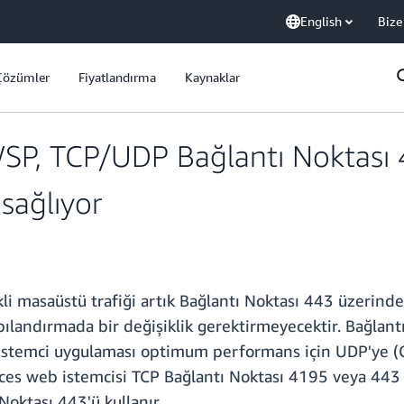
English
Bize
Çözümler
Fiyatlandırma
Kaynaklar
P, TCP/UDP Bağlantı Noktası 
 sağlıyor
 masaüstü trafiği artık Bağlantı Noktası 443 üzerind
apılandırmada bir değişiklik gerektirmeyecektir. Bağlan
istemci uygulaması optimum performans için UDP'ye (
ces web istemcisi TCP Bağlantı Noktası 4195 veya 443 
Noktası 443'ü kullanır.