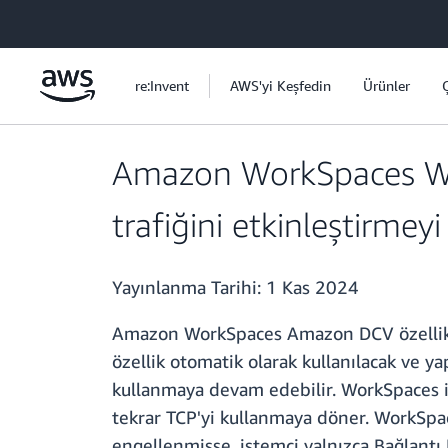
Ana İçeriğe Atla
re:Invent
AWS'yi Keşfedin
Ürünler
Amazon WorkSpaces WS
trafiğini etkinleştirmeyi
Yayınlanma Tarihi:
1 Kas 2024
Amazon WorkSpaces Amazon DCV özellikli
özellik otomatik olarak kullanılacak ve y
kullanmaya devam edebilir. WorkSpaces 
tekrar TCP'yi kullanmaya döner. WorkSpa
engellenmişse, istemci yalnızca Bağlantı 