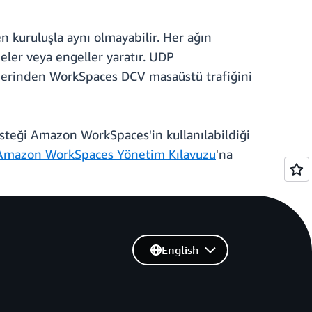
n kuruluşla aynı olmayabilir. Her ağın
eler veya engeller yaratır. UDP
zerinden WorkSpaces DCV masaüstü trafiğini
steği Amazon WorkSpaces'in kullanılabildiği
Amazon WorkSpaces Yönetim Kılavuzu
'na
English