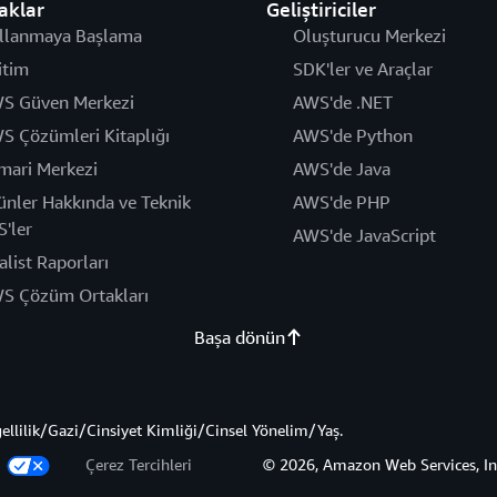
aklar
Geliştiriciler
llanmaya Başlama
Oluşturucu Merkezi
itim
SDK'ler ve Araçlar
S Güven Merkezi
AWS'de .NET
S Çözümleri Kitaplığı
AWS'de Python
mari Merkezi
AWS'de Java
ünler Hakkında ve Teknik
AWS'de PHP
S'ler
AWS'de JavaScript
alist Raporları
S Çözüm Ortakları
Başa dönün
gellilik/Gazi/Cinsiyet Kimliği/Cinsel Yönelim/Yaş.
z
Çerez Tercihleri
© 2026, Amazon Web Services, Inc. 