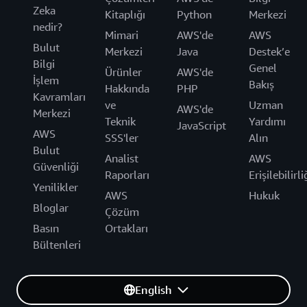
Zeka
Kitaplığı
Python
Merkezi
nedir?
Mimari
AWS'de
AWS
Bulut
Merkezi
Java
Destek’e
Bilgi
Genel
Ürünler
AWS'de
İşlem
Bakış
Hakkında
PHP
Kavramları
ve
Uzman
AWS'de
Merkezi
Teknik
Yardımı
JavaScript
AWS
SSS'ler
Alın
Bulut
Analist
AWS
Güvenliği
Raporları
Erişilebilirli
Yenilikler
AWS
Hukuk
Bloglar
Çözüm
Basın
Ortakları
Bültenleri
English