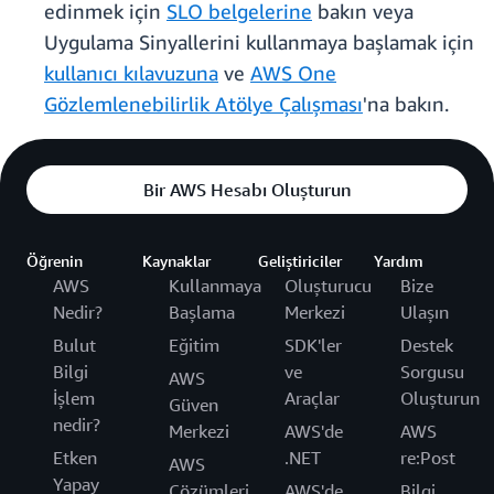
edinmek için
SLO belgelerine
bakın veya
Uygulama Sinyallerini kullanmaya başlamak için
kullanıcı kılavuzuna
ve
AWS One
Gözlemlenebilirlik Atölye Çalışması
'na bakın.
Bir AWS Hesabı Oluşturun
Öğrenin
Kaynaklar
Geliştiriciler
Yardım
AWS
Kullanmaya
Oluşturucu
Bize
Nedir?
Başlama
Merkezi
Ulaşın
Bulut
Eğitim
SDK'ler
Destek
Bilgi
ve
Sorgusu
AWS
İşlem
Araçlar
Oluşturun
Güven
nedir?
Merkezi
AWS'de
AWS
Etken
.NET
re:Post
AWS
Yapay
Çözümleri
AWS'de
Bilgi