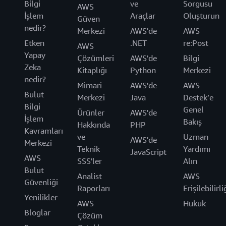
Bilgi
ve
Sorgusu
AWS
İşlem
Araçlar
Oluşturun
Güven
nedir?
Merkezi
AWS'de
AWS
Etken
.NET
re:Post
AWS
Yapay
Çözümleri
AWS'de
Bilgi
Zeka
Kitaplığı
Python
Merkezi
nedir?
Mimari
AWS'de
AWS
Bulut
Merkezi
Java
Destek’e
Bilgi
Genel
Ürünler
AWS'de
İşlem
Bakış
Hakkında
PHP
Kavramları
ve
Uzman
AWS'de
Merkezi
Teknik
Yardımı
JavaScript
AWS
SSS'ler
Alın
Bulut
Analist
AWS
Güvenliği
Raporları
Erişilebilirli
Yenilikler
AWS
Hukuk
Bloglar
Çözüm