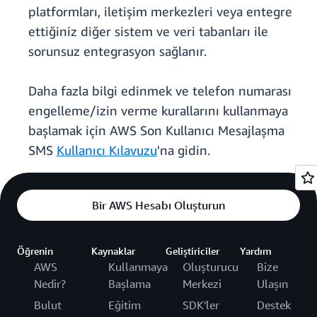
platformları, iletişim merkezleri veya entegre
ettiğiniz diğer sistem ve veri tabanları ile
sorunsuz entegrasyon sağlanır.
Daha fazla bilgi edinmek ve telefon numarası
engelleme/izin verme kurallarını kullanmaya
başlamak için AWS Son Kullanıcı Mesajlaşma
SMS
Kullanıcı Kılavuzu
'na gidin.
Bir AWS Hesabı Oluşturun
Öğrenin
Kaynaklar
Geliştiriciler
Yardım
AWS
Kullanmaya
Oluşturucu
Bize
Nedir?
Başlama
Merkezi
Ulaşın
Bulut
Eğitim
SDK'ler
Destek