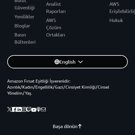
Bulut
Analist
AWS
Güvenliği
Raporları
Erişilebilirli
Yenilikler
AWS
Hukuk
Bloglar
Çözüm
Basın
Ortakları
Bültenleri
English
Amazon Fırsat Eşitliği İşverenidir:
Azınlık/Kadın/Engellilik/Gazi/Cinsiyet Kimliği/Cinsel
Yönelim/Yaş.
Başa dönün