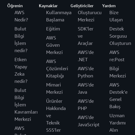
Öğrenin
Kaynaklar
Geliştiriciler
Yardım
AWS
Kullanmaya
Oluşturucu
Bize
Nedir?
Başlama
Merkezi
Ulaşın
Bulut
Eğitim
SDK'ler
Destek
Bilgi
ve
Sorgusu
AWS
İşlem
Araçlar
Oluşturun
Güven
nedir?
Merkezi
AWS'de
AWS
Etken
.NET
re:Post
AWS
Yapay
Çözümleri
AWS'de
Bilgi
Zeka
Kitaplığı
Python
Merkezi
nedir?
Mimari
AWS'de
AWS
Bulut
Merkezi
Java
Destek’e
Bilgi
Genel
Ürünler
AWS'de
İşlem
Bakış
Hakkında
PHP
Kavramları
ve
Uzman
AWS'de
Merkezi
Teknik
Yardımı
JavaScript
AWS
SSS'ler
Alın