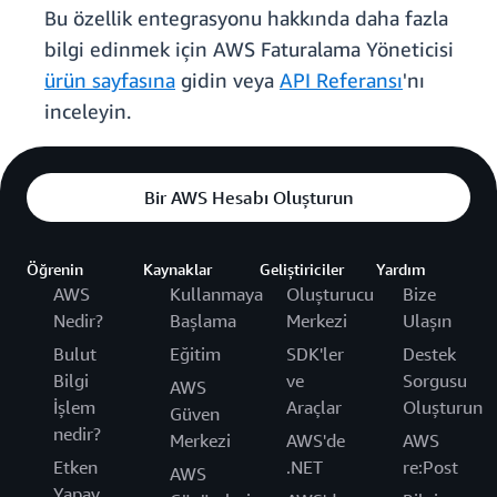
Bu özellik entegrasyonu hakkında daha fazla
bilgi edinmek için AWS Faturalama Yöneticisi
ürün sayfasına
gidin veya
API Referansı
'nı
inceleyin.
Bir AWS Hesabı Oluşturun
Öğrenin
Kaynaklar
Geliştiriciler
Yardım
AWS
Kullanmaya
Oluşturucu
Bize
Nedir?
Başlama
Merkezi
Ulaşın
Bulut
Eğitim
SDK'ler
Destek
Bilgi
ve
Sorgusu
AWS
İşlem
Araçlar
Oluşturun
Güven
nedir?
Merkezi
AWS'de
AWS
Etken
.NET
re:Post
AWS
Yapay