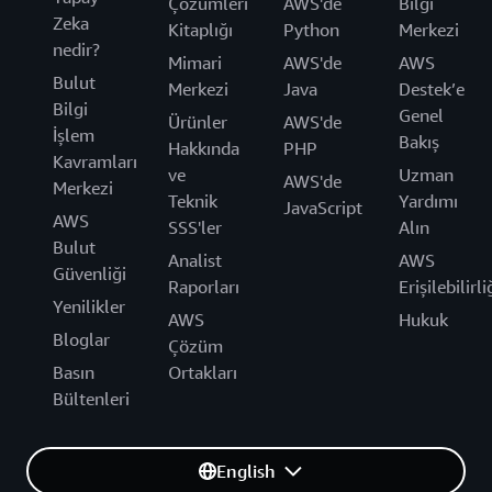
Çözümleri
AWS'de
Bilgi
Zeka
Kitaplığı
Python
Merkezi
nedir?
Mimari
AWS'de
AWS
Bulut
Merkezi
Java
Destek’e
Bilgi
Genel
Ürünler
AWS'de
İşlem
Bakış
Hakkında
PHP
Kavramları
ve
Uzman
AWS'de
Merkezi
Teknik
Yardımı
JavaScript
AWS
SSS'ler
Alın
Bulut
Analist
AWS
Güvenliği
Raporları
Erişilebilirli
Yenilikler
AWS
Hukuk
Bloglar
Çözüm
Basın
Ortakları
Bültenleri
English