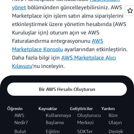
yönet
bölümünden güncelleyebilirsiniz. AWS
Marketplace için işlem satın alma siparişlerini
etkinleştirmek üzere yönetim hesabında (AWS
Kuruluşlar için) oturum açın ve AWS
Faturalandırma entegrasyonunu
AWS
Marketplace Konsolu
ayarlarından etkinleştirin.
Daha fazla bilgi için
AWS Marketplace Alıcı
Kılavuzu
'nu inceleyin.
Bir AWS Hesabı Oluşturun
Öğrenin
Kaynaklar
Geliştiriciler
Yardım
AWS
Kullanmaya
Oluşturucu
Bize
Nedir?
Başlama
Merkezi
Ulaşın
Bulut
Eğitim
SDK'ler
Destek