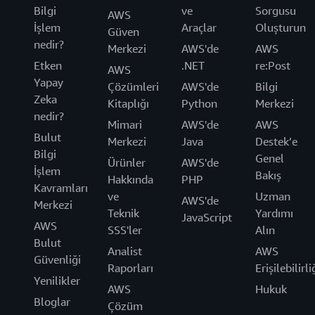
Bilgi
ve
Sorgusu
AWS
İşlem
Araçlar
Oluşturun
Güven
nedir?
Merkezi
AWS'de
AWS
Etken
.NET
re:Post
AWS
Yapay
Çözümleri
AWS'de
Bilgi
Zeka
Kitaplığı
Python
Merkezi
nedir?
Mimari
AWS'de
AWS
Bulut
Merkezi
Java
Destek’e
Bilgi
Genel
Ürünler
AWS'de
İşlem
Bakış
Hakkında
PHP
Kavramları
ve
Uzman
AWS'de
Merkezi
Teknik
Yardımı
JavaScript
AWS
SSS'ler
Alın
Bulut
Analist
AWS
Güvenliği
Raporları
Erişilebilirli
Yenilikler
AWS
Hukuk
Bloglar
Çözüm