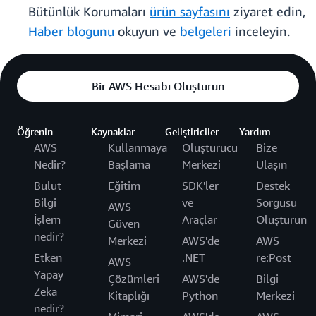
Bütünlük Korumaları
ürün sayfasını
ziyaret edin,
Haber blogunu
okuyun ve
belgeleri
inceleyin.
Bir AWS Hesabı Oluşturun
Öğrenin
Kaynaklar
Geliştiriciler
Yardım
AWS
Kullanmaya
Oluşturucu
Bize
Nedir?
Başlama
Merkezi
Ulaşın
Bulut
Eğitim
SDK'ler
Destek
Bilgi
ve
Sorgusu
AWS
İşlem
Araçlar
Oluşturun
Güven
nedir?
Merkezi
AWS'de
AWS
Etken
.NET
re:Post
AWS
Yapay
Çözümleri
AWS'de
Bilgi
Zeka
Kitaplığı
Python
Merkezi
nedir?