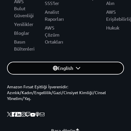
AWS
SSS'ler
Alın
Bulut
Analist
AWS
Güvenliği
Raporları
Erişilebilirli
Yenilikler
AWS
Hukuk
Bloglar
Çözüm
Basın
Ortakları
Bültenleri
English
Amazon Fırsat Eşitliği İşverenidir:
Azınlık/Kadın/Engellilik/Gazi/Cinsiyet Kimliği/Cinsel
Yönelim/Yaş.
Başa dönün