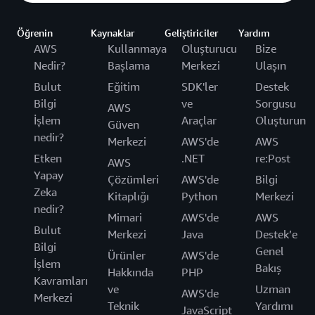
Öğrenin
Kaynaklar
Geliştiriciler
Yardım
AWS
Kullanmaya
Oluşturucu
Bize
Nedir?
Başlama
Merkezi
Ulaşın
Bulut
Eğitim
SDK'ler
Destek
Bilgi
ve
Sorgusu
AWS
İşlem
Araçlar
Oluşturun
Güven
nedir?
Merkezi
AWS'de
AWS
Etken
.NET
re:Post
AWS
Yapay
Çözümleri
AWS'de
Bilgi
Zeka
Kitaplığı
Python
Merkezi
nedir?
Mimari
AWS'de
AWS
Bulut
Merkezi
Java
Destek’e
Bilgi
Genel
Ürünler
AWS'de
İşlem
Bakış
Hakkında
PHP
Kavramları
ve
Uzman
AWS'de
Merkezi
Teknik
Yardımı
JavaScript