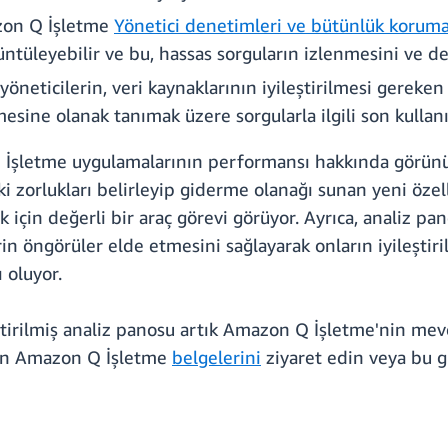
azon Q İşletme
Yönetici denetimleri ve bütünlük koruma
üntüleyebilir ve bu, hassas sorguların izlenmesini ve de
, yöneticilerin, veri kaynaklarının iyileştirilmesi gereken
esine olanak tanımak üzere sorgularla ilgili son kullanıc
 İşletme uygulamalarının performansı hakkında görünürlü
ki zorlukları belirleyip giderme olanağı sunan yeni özel
in değerli bir araç görevi görüyor. Ayrıca, analiz panos
n öngörüler elde etmesini sağlayarak onların iyileştiri
 oluyor.
ştirilmiş analiz panosu artık Amazon Q İşletme'nin m
için Amazon Q İşletme
belgelerini
ziyaret edin veya bu 