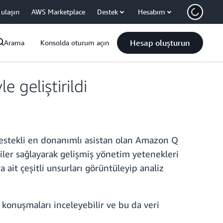
 ulaşın
AWS Marketplace
Destek
Hesabım
Hesap oluşturun
Arama
Konsolda oturum açın
geliştirildi
destekli en donanımlı asistan olan Amazon Q
giler sağlayarak gelişmiş yönetim yetenekleri
ait çeşitli unsurları görüntüleyip analiz
 konuşmaları inceleyebilir ve bu da veri