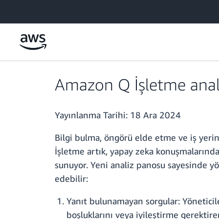
Ana İçeriğe Atla
Amazon Q İşletme anali
Yayınlanma Tarihi:
18 Ara 2024
Bilgi bulma, öngörü elde etme ve iş yer
İşletme artık, yapay zeka konuşmalarından
sunuyor. Yeni analiz panosu sayesinde yön
edebilir:
Yanıt bulunamayan sorgular: Yöneticile
boşluklarını veya iyileştirme gerektire