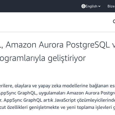
English
Bize
 Amazon Aurora PostgreSQL ve
gramlarıyla geliştiriyor
rilere, olaylara ve yapay zeka modellerine bağlanan e
r. AppSync GraphQL, uygulamaları Amazon Aurora Post
ilir. AppSync GraphQL artık JavaScript çözümleyicilerin
t özellikleri genişletmekte ve yeni toplama işlevleri 