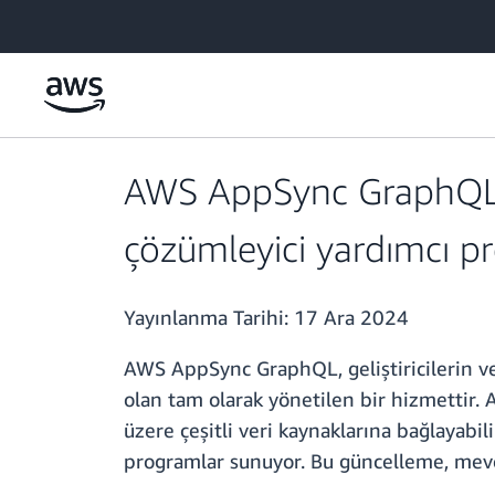
Ana İçeriğe Atla
AWS AppSync GraphQL,
çözümleyici yardımcı pro
Yayınlanma Tarihi:
17 Ara 2024
AWS AppSync GraphQL, geliştiricilerin ve
olan tam olarak yönetilen bir hizmetti
üzere çeşitli veri kaynaklarına bağlayab
programlar sunuyor. Bu güncelleme, mevcu