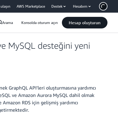
 ulaşın
AWS Marketplace
Destek
Hesabım
Hesap oluşturun
Arama
Konsolda oturum açın
 MySQL desteğini yeni
snek GraphQL API'leri oluşturmasına yardımcı
greSQL ve Amazon Aurora MySQL dahil olmak
de Amazon RDS için gelişmiş yardımcı
getirmektedir.