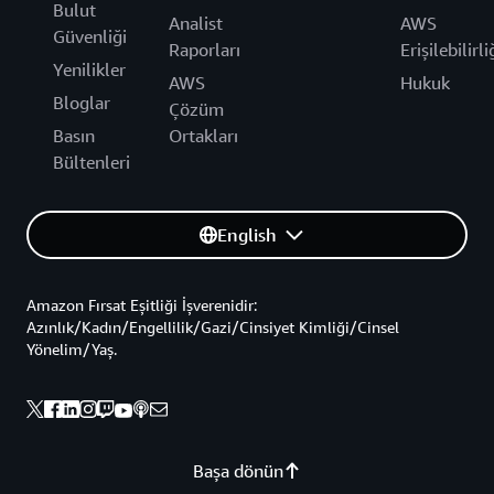
Bulut
Analist
AWS
Güvenliği
Raporları
Erişilebilirli
Yenilikler
AWS
Hukuk
Bloglar
Çözüm
Basın
Ortakları
Bültenleri
English
Amazon Fırsat Eşitliği İşverenidir:
Azınlık/Kadın/Engellilik/Gazi/Cinsiyet Kimliği/Cinsel
Yönelim/Yaş.
Başa dönün