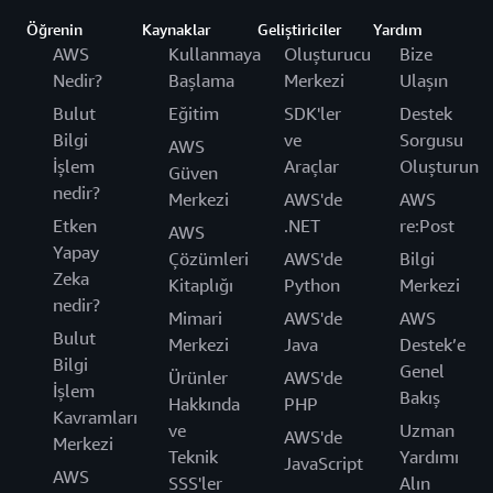
Öğrenin
Kaynaklar
Geliştiriciler
Yardım
AWS
Kullanmaya
Oluşturucu
Bize
Nedir?
Başlama
Merkezi
Ulaşın
Bulut
Eğitim
SDK'ler
Destek
Bilgi
ve
Sorgusu
AWS
İşlem
Araçlar
Oluşturun
Güven
nedir?
Merkezi
AWS'de
AWS
Etken
.NET
re:Post
AWS
Yapay
Çözümleri
AWS'de
Bilgi
Zeka
Kitaplığı
Python
Merkezi
nedir?
Mimari
AWS'de
AWS
Bulut
Merkezi
Java
Destek’e
Bilgi
Genel
Ürünler
AWS'de
İşlem
Bakış
Hakkında
PHP
Kavramları
ve
Uzman
AWS'de
Merkezi
Teknik
Yardımı
JavaScript
AWS
SSS'ler
Alın