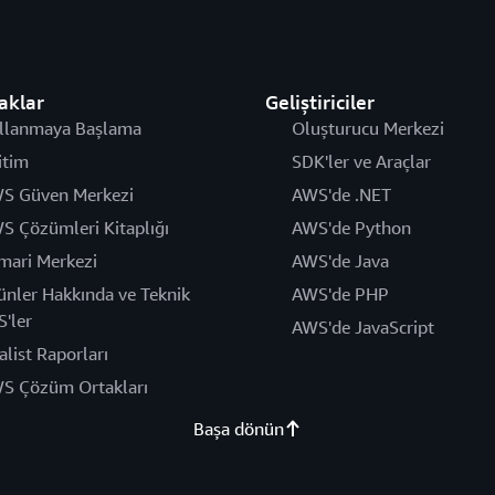
aklar
Geliştiriciler
llanmaya Başlama
Oluşturucu Merkezi
itim
SDK'ler ve Araçlar
S Güven Merkezi
AWS'de .NET
S Çözümleri Kitaplığı
AWS'de Python
mari Merkezi
AWS'de Java
ünler Hakkında ve Teknik
AWS'de PHP
S'ler
AWS'de JavaScript
alist Raporları
S Çözüm Ortakları
Başa dönün