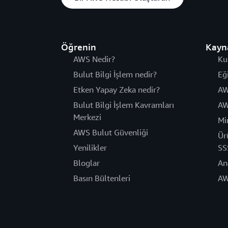
Öğrenin
Kayn
AWS Nedir?
Ku
Bulut Bilgi İşlem nedir?
Eğ
Etken Yapay Zeka nedir?
AW
Bulut Bilgi İşlem Kavramları
AW
Merkezi
Mi
AWS Bulut Güvenliği
Ür
Yenilikler
SS
Bloglar
An
Basın Bültenleri
AW