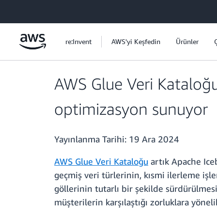
Ana İçeriğe Atla
re:Invent
AWS'yi Keşfedin
Ürünler
AWS Glue Veri Kataloğu,
optimizasyon sunuyor
Yayınlanma Tarihi:
19 Ara 2024
AWS Glue Veri Kataloğu
artık Apache Iceb
geçmiş veri türlerinin, kısmi ilerleme iş
göllerinin tutarlı bir şekilde sürdürülmesi
müşterilerin karşılaştığı zorluklara yönel