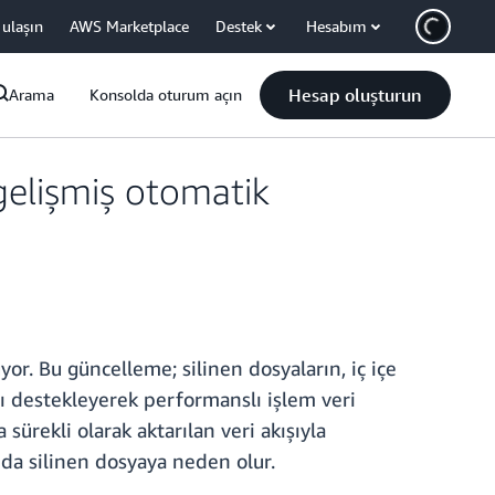
 ulaşın
AWS Marketplace
Destek
Hesabım
Hesap oluşturun
Arama
Konsolda oturum açın
gelişmiş otomatik
or. Bu güncelleme; silinen dosyaların, iç içe
nı destekleyerek performanslı işlem veri
 sürekli olarak aktarılan veri akışıyla
yıda silinen dosyaya neden olur.