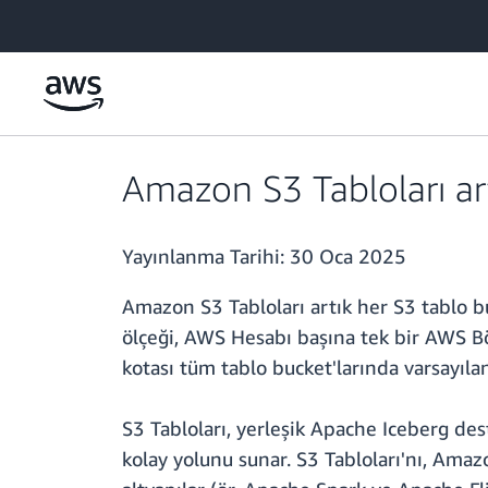
Ana İçeriğe Atla
Amazon S3 Tabloları art
Yayınlanma Tarihi:
30 Oca 2025
Amazon S3 Tabloları artık her S3 tablo b
ölçeği, AWS Hesabı başına tek bir AWS Böl
kotası tüm tablo bucket'larında varsayılan
S3 Tabloları, yerleşik Apache Iceberg de
kolay yolunu sunar. S3 Tabloları'nı, Ama