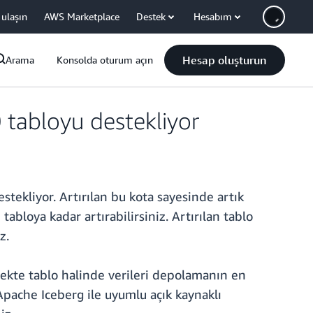
 ulaşın
AWS Marketplace
Destek
Hesabım
Hesap oluşturun
Arama
Konsolda oturum açın
 tabloyu destekliyor
tekliyor. Artırılan bu kota sayesinde artık
bloya kadar artırabilirsiniz. Artırılan tablo
z.
çekte tablo halinde verileri depolamanın en
Apache Iceberg ile uyumlu açık kaynaklı