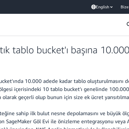
English
Bize
ık tablo bucket'ı başına 10.000
ucket'ında 10.000 adede kadar tablo oluşturulmasını des
gesi içerisindeki 10 tablo bucket'ı genelinde 100.000 ta
 olarak geçerli olup bunun için size ek ücret yansıtılma
steğine sahip ilk bulut nesne depolamasını ve büyük öl
zon SageMaker Göl Evi ile önizleme entegrasyonu veya 