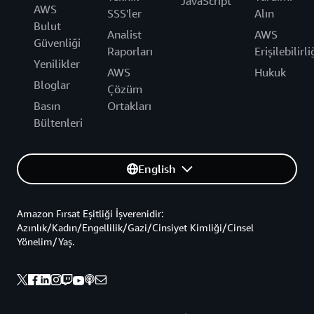
JavaScript
AWS
SSS'ler
Alın
Bulut
Analist
AWS
Güvenliği
Raporları
Erişilebilirli
Yenilikler
AWS
Hukuk
Bloglar
Çözüm
Basın
Ortakları
Bültenleri
English
Amazon Fırsat Eşitliği İşverenidir:
Azınlık/Kadın/Engellilik/Gazi/Cinsiyet Kimliği/Cinsel
Yönelim/Yaş.