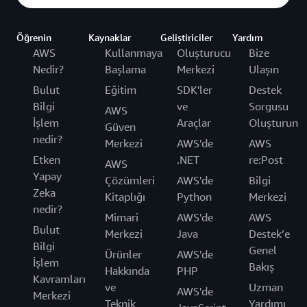
Öğrenin
Kaynaklar
Geliştiriciler
Yardım
AWS
Kullanmaya
Oluşturucu
Bize
Nedir?
Başlama
Merkezi
Ulaşın
Bulut
Eğitim
SDK'ler
Destek
Bilgi
ve
Sorgusu
AWS
İşlem
Araçlar
Oluşturun
Güven
nedir?
Merkezi
AWS'de
AWS
Etken
.NET
re:Post
AWS
Yapay
Çözümleri
AWS'de
Bilgi
Zeka
Kitaplığı
Python
Merkezi
nedir?
Mimari
AWS'de
AWS
Bulut
Merkezi
Java
Destek’e
Bilgi
Genel
Ürünler
AWS'de
İşlem
Bakış
Hakkında
PHP
Kavramları
ve
Uzman
AWS'de
Merkezi
Teknik
Yardımı