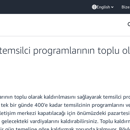
English
Bize
msilci programlarının toplu ola
ının toplu olarak kaldırılmasını sağlayarak temsilci p
ık tek bir günde 400'e kadar temsilcinin programlarını v
 iletişim merkezi kapatılacağı için önümüzdeki pazartes
 gelecekteki vardiyalarını kaldırabilirsiniz. Toplu kaldı
e bir gün temeline göre kaldırmak zorunda kalmıyor. Böy