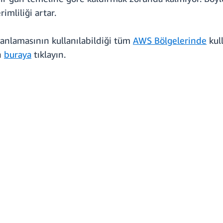
mliliği artar.
anlamasının kullanılabildiği tüm
AWS Bölgelerinde
kul
n
buraya
tıklayın.