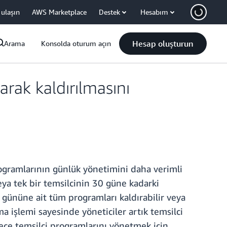
 ulaşın
AWS Marketplace
Destek
Hesabım
Hesap oluşturun
Arama
Konsolda oturum açın
rak kaldırılmasını
rogramlarının günlük yönetimini daha verimli
eya tek bir temsilcinin 30 güne kadarki
i gününe ait tüm programları kaldırabilir veya
rma işlemi sayesinde yöneticiler artık temsilci
lece temsilci programlarını yönetmek için