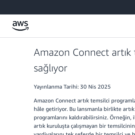
Ana İçeriğe Atla
Amazon Connect artık te
sağlıyor
Yayınlanma Tarihi:
30 Nis 2025
Amazon Connect artık temsilci programlar
hâle getiriyor. Bu lansmanla birlikte art
programlarını kaldırabilirsiniz. Örneğin,
artık kuruluşta çalışmayan bir temsilcinin
vardiyalarını tek seferde bir temsilci v