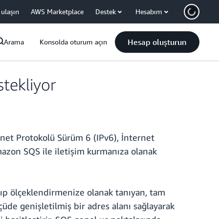
 ulaşın
AWS Marketplace
Destek
Hesabım
Hesap oluşturun
Arama
Konsolda oturum açın
tekliyor
rnet Protokolü Sürüm 6 (IPv6), İnternet
Amazon SQS ile iletişim kurmanıza olanak
rıp ölçeklendirmenize olanak tanıyan, tam
üde genişletilmiş bir adres alanı sağlayarak