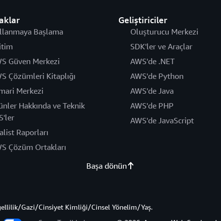
aklar
Geliştiriciler
llanmaya Başlama
Oluşturucu Merkezi
itim
SDK'ler ve Araçlar
S Güven Merkezi
AWS'de .NET
S Çözümleri Kitaplığı
AWS'de Python
mari Merkezi
AWS'de Java
ünler Hakkında ve Teknik
AWS'de PHP
S'ler
AWS'de JavaScript
alist Raporları
S Çözüm Ortakları
Başa dönün
gellilik/Gazi/Cinsiyet Kimliği/Cinsel Yönelim/Yaş.