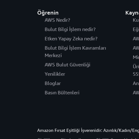
Öğrenin
Kayn
AWS Nedir?
Ku
Bulut Bilgi İşlem nedir?
Eğ
Etken Yapay Zeka nedir?
AW
Bulut Bilgi İşlem Kavramları
AW
Merkezi
Mi
AWS Bulut Güvenliği
Ür
Yenilikler
SS
Bloglar
An
Basın Bültenleri
AW
Amazon Fırsat Eşitliği İşverenidir: Azınlık/Kadın/En