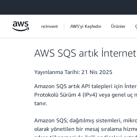
Ana İçeriğe Atla
re:Invent
AWS'yi Keşfedin
Ürünler
AWS SQS artık İnternet 
Yayınlanma Tarihi:
21 Nis 2025
Amazon SQS artık API talepleri için İnte
Protokolü Sürüm 4 (IPv4) veya genel uç no
tanır.
Amazon SQS; dağıtılmış sistemleri, mikro
olarak yönetilen bir mesaj sıralama hizme