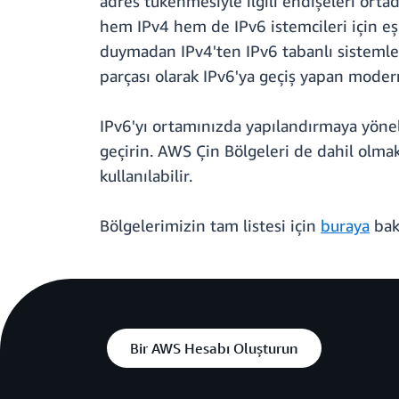
adres tükenmesiyle ilgili endişeleri ortad
hem IPv4 hem de IPv6 istemcileri için eş
duymadan IPv4'ten IPv6 tabanlı sistemler
parçası olarak IPv6'ya geçiş yapan modern 
IPv6'yı ortamınızda yapılandırmaya yönel
geçirin. AWS Çin Bölgeleri de dahil olm
kullanılabilir.
Bölgelerimizin tam listesi için
buraya
bak
Bir AWS Hesabı Oluşturun