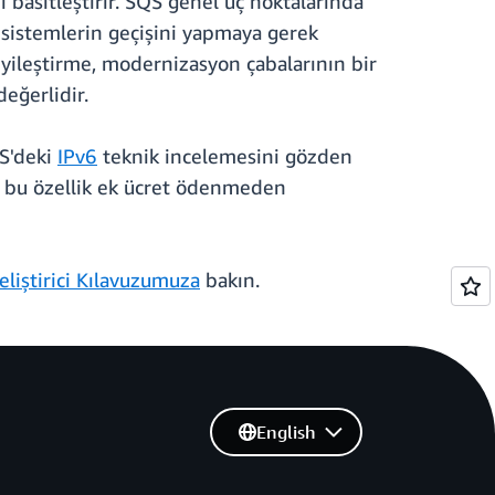
i basitleştirir. SQS genel uç noktalarında
 sistemlerin geçişini yapmaya gerek
iyileştirme, modernizasyon çabalarının bir
eğerlidir.
WS'deki
IPv6
teknik incelemesini gözden
n bu özellik ek ücret ödenmeden
eliştirici Kılavuzumuza
bakın.
English