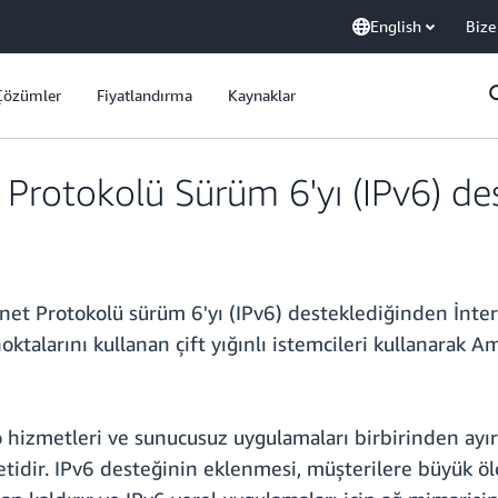
English
Bize
Çözümler
Fiyatlandırma
Kaynaklar
Protokolü Sürüm 6'yı (IPv6) des
rnet Protokolü sürüm 6'yı (IPv6) desteklediğinden İnte
ktalarını kullanan çift yığınlı istemcileri kullanarak 
 hizmetleri ve sunucusuz uygulamaları birbirinden ayı
tidir. IPv6 desteğinin eklenmesi, müşterilere büyük ölç