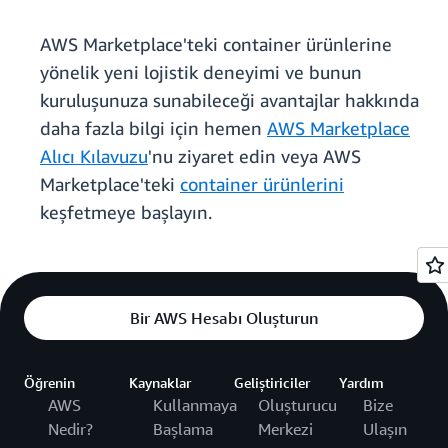
AWS Marketplace'teki container ürünlerine
yönelik yeni lojistik deneyimi ve bunun
kuruluşunuza sunabileceği avantajlar hakkında
daha fazla bilgi için hemen
AWS Marketplace
Alıcı Kılavuzu
'nu ziyaret edin veya AWS
Marketplace'teki
container ürünlerini
keşfetmeye başlayın.
Bir AWS Hesabı Oluşturun
Öğrenin
Kaynaklar
Geliştiriciler
Yardım
AWS
Kullanmaya
Oluşturucu
Bize
Nedir?
Başlama
Merkezi
Ulaşın