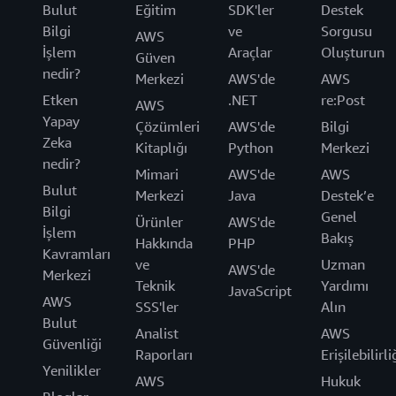
Bulut
Eğitim
SDK'ler
Destek
Bilgi
ve
Sorgusu
AWS
İşlem
Araçlar
Oluşturun
Güven
nedir?
Merkezi
AWS'de
AWS
Etken
.NET
re:Post
AWS
Yapay
Çözümleri
AWS'de
Bilgi
Zeka
Kitaplığı
Python
Merkezi
nedir?
Mimari
AWS'de
AWS
Bulut
Merkezi
Java
Destek’e
Bilgi
Genel
Ürünler
AWS'de
İşlem
Bakış
Hakkında
PHP
Kavramları
ve
Uzman
AWS'de
Merkezi
Teknik
Yardımı
JavaScript
AWS
SSS'ler
Alın
Bulut
Analist
AWS
Güvenliği
Raporları
Erişilebilirli
Yenilikler
AWS
Hukuk