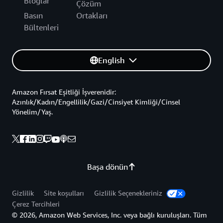
Bloglar
Çözüm
Basın
Ortakları
Bültenleri
English
Amazon Fırsat Eşitliği İşverenidir:
Azınlık/Kadın/Engellilik/Gazi/Cinsiyet Kimliği/Cinsel
Yönelim/Yaş.
Başa dönün
Gizlilik
Site koşulları
Gizlilik Seçenekleriniz
Çerez Tercihleri
© 2026, Amazon Web Services, Inc. veya bağlı kuruluşları. Tüm