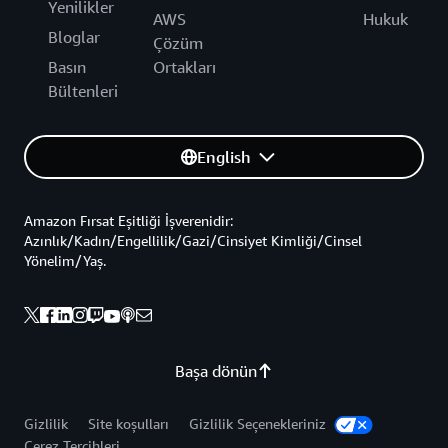
Yenilikler
AWS
Hukuk
Bloglar
Çözüm
Basın
Ortakları
Bültenleri
English
Amazon Fırsat Eşitliği İşverenidir:
Azınlık/Kadın/Engellilik/Gazi/Cinsiyet Kimliği/Cinsel
Yönelim/Yaş.
Başa dönün
Gizlilik
Site koşulları
Gizlilik Seçenekleriniz
Çerez Tercihleri