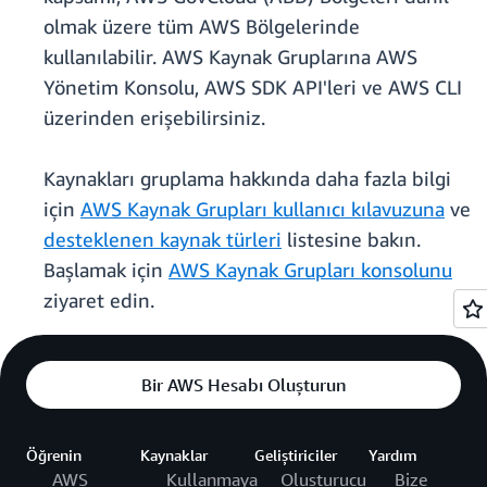
olmak üzere tüm AWS Bölgelerinde
kullanılabilir. AWS Kaynak Gruplarına AWS
Yönetim Konsolu, AWS SDK API'leri ve AWS CLI
üzerinden erişebilirsiniz.
Kaynakları gruplama hakkında daha fazla bilgi
için
AWS Kaynak Grupları kullanıcı kılavuzuna
ve
desteklenen kaynak türleri
listesine bakın.
Başlamak için
AWS Kaynak Grupları konsolunu
ziyaret edin.
Bir AWS Hesabı Oluşturun
Öğrenin
Kaynaklar
Geliştiriciler
Yardım
AWS
Kullanmaya
Oluşturucu
Bize