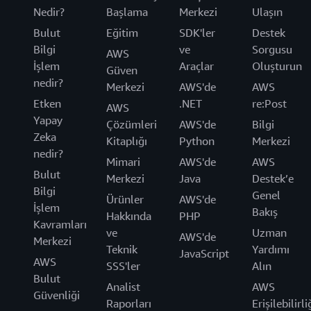
Nedir?
Başlama
Merkezi
Ulaşın
Bulut
Eğitim
SDK'ler
Destek
Bilgi
ve
Sorgusu
AWS
İşlem
Araçlar
Oluşturun
Güven
nedir?
Merkezi
AWS'de
AWS
Etken
.NET
re:Post
AWS
Yapay
Çözümleri
AWS'de
Bilgi
Zeka
Kitaplığı
Python
Merkezi
nedir?
Mimari
AWS'de
AWS
Bulut
Merkezi
Java
Destek’e
Bilgi
Genel
Ürünler
AWS'de
İşlem
Bakış
Hakkında
PHP
Kavramları
ve
Uzman
AWS'de
Merkezi
Teknik
Yardımı
JavaScript
AWS
SSS'ler
Alın
Bulut
Analist
AWS
Güvenliği
Raporları
Erişilebilirli