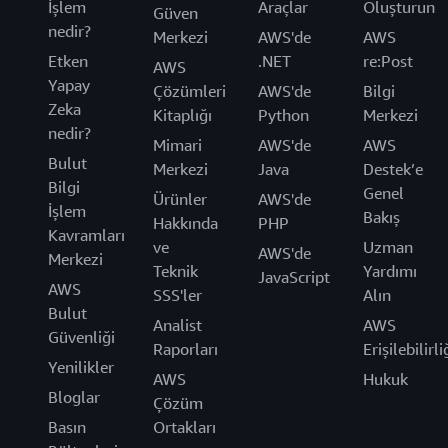
İşlem
Araçlar
Oluşturun
Güven
nedir?
Merkezi
AWS'de
AWS
Etken
.NET
re:Post
AWS
Yapay
Çözümleri
AWS'de
Bilgi
Zeka
Kitaplığı
Python
Merkezi
nedir?
Mimari
AWS'de
AWS
Bulut
Merkezi
Java
Destek’e
Bilgi
Genel
Ürünler
AWS'de
İşlem
Bakış
Hakkında
PHP
Kavramları
ve
Uzman
AWS'de
Merkezi
Teknik
Yardımı
JavaScript
AWS
SSS'ler
Alın
Bulut
Analist
AWS
Güvenliği
Raporları
Erişilebilirli
Yenilikler
AWS
Hukuk
Bloglar
Çözüm
Basın
Ortakları