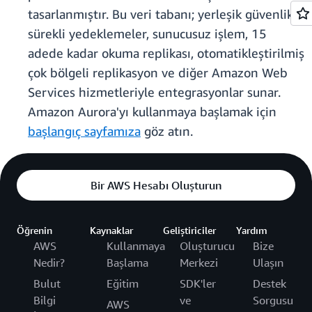
tasarlanmıştır. Bu veri tabanı; yerleşik güvenlik,
sürekli yedeklemeler, sunucusuz işlem, 15
adede kadar okuma replikası, otomatikleştirilmiş
çok bölgeli replikasyon ve diğer Amazon Web
Services hizmetleriyle entegrasyonlar sunar.
Amazon Aurora'yı kullanmaya başlamak için
başlangıç sayfamıza
göz atın.
Bir AWS Hesabı Oluşturun
Öğrenin
Kaynaklar
Geliştiriciler
Yardım
AWS
Kullanmaya
Oluşturucu
Bize
Nedir?
Başlama
Merkezi
Ulaşın
Bulut
Eğitim
SDK'ler
Destek
Bilgi
ve
Sorgusu
AWS