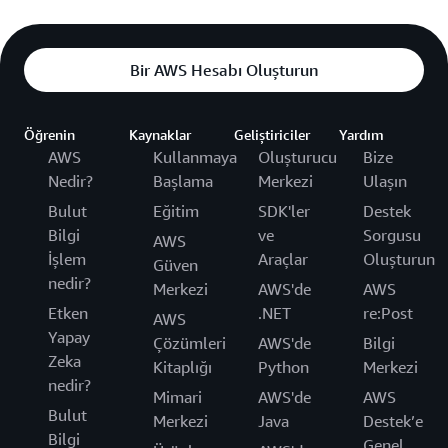
Bir AWS Hesabı Oluşturun
Öğrenin
Kaynaklar
Geliştiriciler
Yardım
AWS
Kullanmaya
Oluşturucu
Bize
Nedir?
Başlama
Merkezi
Ulaşın
Bulut
Eğitim
SDK'ler
Destek
Bilgi
ve
Sorgusu
AWS
İşlem
Araçlar
Oluşturun
Güven
nedir?
Merkezi
AWS'de
AWS
Etken
.NET
re:Post
AWS
Yapay
Çözümleri
AWS'de
Bilgi
Zeka
Kitaplığı
Python
Merkezi
nedir?
Mimari
AWS'de
AWS
Bulut
Merkezi
Java
Destek’e
Bilgi
Genel