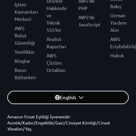
Ürünler
AWS'de
İşlem
Bakış
Hakkında
PHP
Kavramları
ve
Uzman
AWS'de
Merkezi
Teknik
Yardımı
JavaScript
AWS
SSS'ler
Alın
Bulut
Analist
AWS
Güvenliği
Raporları
Erişilebilirli
Yenilikler
AWS
Hukuk
Bloglar
Çözüm
Basın
Ortakları
Bültenleri
English
Amazon Fırsat Eşitliği İşverenidir:
Azınlık/Kadın/Engellilik/Gazi/Cinsiyet Kimliği/Cinsel
Yönelim/Yaş.