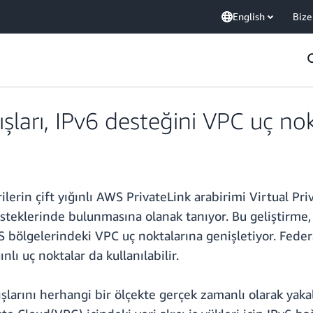
English
Bize
şları, IPv6 desteğini VPC uç nok
lerin çift yığınlı AWS PrivateLink arabirimi Virtual Pri
steklerinde bulunmasına olanak tanıyor. Bu geliştirme, 
ölgelerindeki VPC uç noktalarına genişletiyor. Federa
ı uç noktalar da kullanılabilir.
 akışlarını herhangi bir ölçekte gerçek zamanlı olarak y