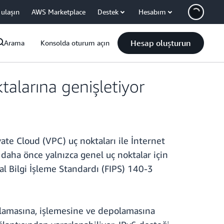
 ulaşın
AWS Marketplace
Destek
Hesabım
Hesap oluşturun
Arama
Konsolda oturum açın
talarına genişletiyor
vate Cloud (VPC) uç noktaları ile İnternet
daha önce yalnızca genel uç noktalar için
l Bilgi İşleme Standardı (FIPS) 140-3
akalamasına, işlemesine ve depolamasına