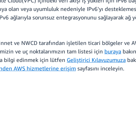
ate Cloud(VPC) içindeki veri akışı iş yükleri için IPv6 b
şıya olan veya uyumluluk nedeniyle IPv6'yı desteklemesi
a IPv6 ağlarıyla sorunsuz entegrasyonunu sağlayarak ağ y
 Sinnet ve NWCD tarafından işletilen ticari bölgeler ve
mizin ve uç noktalarımızın tam listesi için
buraya
bakın.
a bilgi edinmek için lütfen
Geliştirici Kılavuzumuza
bak
inden AWS hizmetlerine erişim
sayfasını inceleyin.