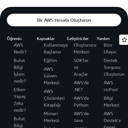
Bir AWS Hesabı Oluşturun
Öğrenin
Kaynaklar
Geliştiriciler
Yardım
AWS
Kullanmaya
Oluşturucu
Bize
Nedir?
Başlama
Merkezi
Ulaşın
Bulut
Eğitim
SDK'ler
Destek
Bilgi
ve
Sorgusu
AWS
İşlem
Araçlar
Oluşturun
Güven
nedir?
Merkezi
AWS'de
AWS
Etken
.NET
re:Post
AWS
Yapay
Çözümleri
AWS'de
Bilgi
Zeka
Kitaplığı
Python
Merkezi
nedir?
Mimari
AWS'de
AWS
Bulut
Merkezi
Java
Destek’e
Bilgi
Genel