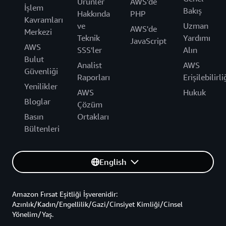
Ürünler
AWS'de
İşlem
Bakış
Hakkında
PHP
Kavramları
ve
Uzman
AWS'de
Merkezi
Teknik
Yardımı
JavaScript
AWS
SSS'ler
Alın
Bulut
Analist
AWS
Güvenliği
Raporları
Erişilebilirli
Yenilikler
AWS
Hukuk
Bloglar
Çözüm
Basın
Ortakları
Bültenleri
English
Amazon Fırsat Eşitliği İşverenidir:
Azınlık/Kadın/Engellilik/Gazi/Cinsiyet Kimliği/Cinsel
Yönelim/Yaş.