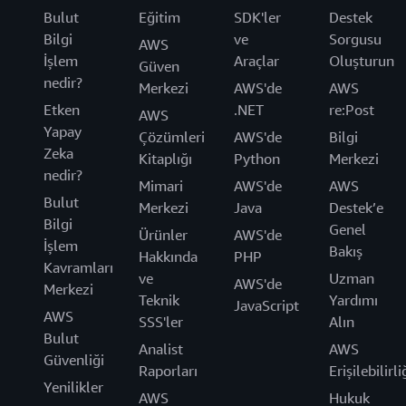
Bulut
Eğitim
SDK'ler
Destek
Bilgi
ve
Sorgusu
AWS
İşlem
Araçlar
Oluşturun
Güven
nedir?
Merkezi
AWS'de
AWS
Etken
.NET
re:Post
AWS
Yapay
Çözümleri
AWS'de
Bilgi
Zeka
Kitaplığı
Python
Merkezi
nedir?
Mimari
AWS'de
AWS
Bulut
Merkezi
Java
Destek’e
Bilgi
Genel
Ürünler
AWS'de
İşlem
Bakış
Hakkında
PHP
Kavramları
ve
Uzman
AWS'de
Merkezi
Teknik
Yardımı
JavaScript
AWS
SSS'ler
Alın
Bulut
Analist
AWS
Güvenliği
Raporları
Erişilebilirli
Yenilikler
AWS
Hukuk