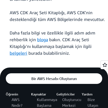
AWS CDK Araç Seti Kitaplığı, AWS CDK'nin
desteklendiği tüm AWS Bölgelerinde mevcuttur.
Daha fazla bilgi ve özellikle ilgili adım adım
rehberlik için
bloga
bakın. CDK Araç Seti
Kitaplığı'nı kullanmaya başlamak için ilgili
belgeleri
burada bulabilirsiniz.
Bir AWS Hesabı Oluşturun
Öğrenin
Kaynaklar
Geliştiriciler
Yardım
AWS
Kullanmaya
Oluşturucu
Bize
Nedir?
Başlama
Merkezi
Ulaşın