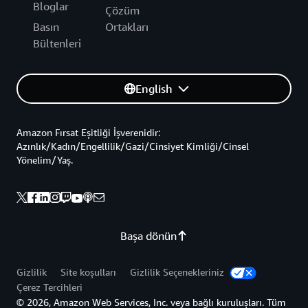
Bloglar
Çözüm
Basın
Ortakları
Bültenleri
English
Amazon Fırsat Eşitliği İşverenidir:
Azınlık/Kadın/Engellilik/Gazi/Cinsiyet Kimliği/Cinsel
Yönelim/Yaş.
Başa dönün
Gizlilik
Site koşulları
Gizlilik Seçenekleriniz
Çerez Tercihleri
© 2026, Amazon Web Services, Inc. veya bağlı kuruluşları. Tüm