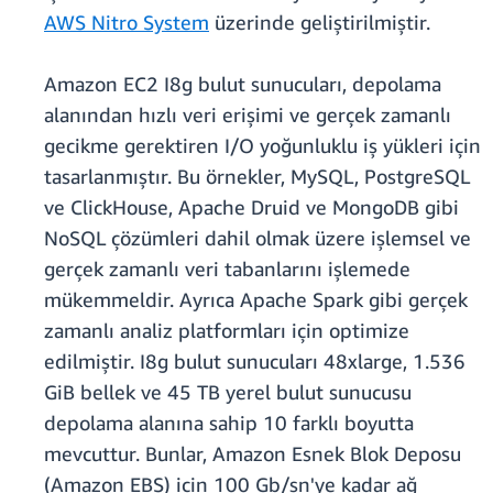
AWS Nitro System
üzerinde geliştirilmiştir.
Amazon EC2 I8g bulut sunucuları, depolama
alanından hızlı veri erişimi ve gerçek zamanlı
gecikme gerektiren I/O yoğunluklu iş yükleri için
tasarlanmıştır. Bu örnekler, MySQL, PostgreSQL
ve ClickHouse, Apache Druid ve MongoDB gibi
NoSQL çözümleri dahil olmak üzere işlemsel ve
gerçek zamanlı veri tabanlarını işlemede
mükemmeldir. Ayrıca Apache Spark gibi gerçek
zamanlı analiz platformları için optimize
edilmiştir. I8g bulut sunucuları 48xlarge, 1.536
GiB bellek ve 45 TB yerel bulut sunucusu
depolama alanına sahip 10 farklı boyutta
mevcuttur. Bunlar, Amazon Esnek Blok Deposu
(Amazon EBS) için 100 Gb/sn'ye kadar ağ