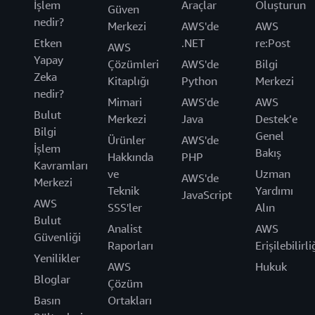
İşlem
Araçlar
Oluşturun
Güven
nedir?
Merkezi
AWS'de
AWS
Etken
.NET
re:Post
AWS
Yapay
Çözümleri
AWS'de
Bilgi
Zeka
Kitaplığı
Python
Merkezi
nedir?
Mimari
AWS'de
AWS
Bulut
Merkezi
Java
Destek’e
Bilgi
Genel
Ürünler
AWS'de
İşlem
Bakış
Hakkında
PHP
Kavramları
ve
Uzman
AWS'de
Merkezi
Teknik
Yardımı
JavaScript
AWS
SSS'ler
Alın
Bulut
Analist
AWS
Güvenliği
Raporları
Erişilebilirli
Yenilikler
AWS
Hukuk
Bloglar
Çözüm
Basın
Ortakları