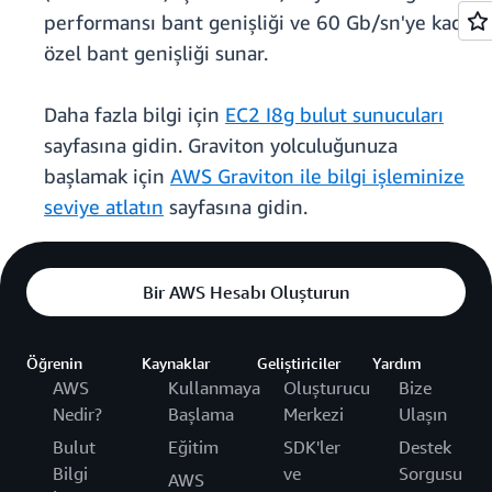
performansı bant genişliği ve 60 Gb/sn'ye kadar
özel bant genişliği sunar.
Daha fazla bilgi için
EC2 I8g bulut sunucuları
sayfasına gidin. Graviton yolculuğunuza
başlamak için
AWS Graviton ile bilgi işleminize
seviye atlatın
sayfasına gidin.
Bir AWS Hesabı Oluşturun
Öğrenin
Kaynaklar
Geliştiriciler
Yardım
AWS
Kullanmaya
Oluşturucu
Bize
Nedir?
Başlama
Merkezi
Ulaşın
Bulut
Eğitim
SDK'ler
Destek
Bilgi
ve
Sorgusu
AWS