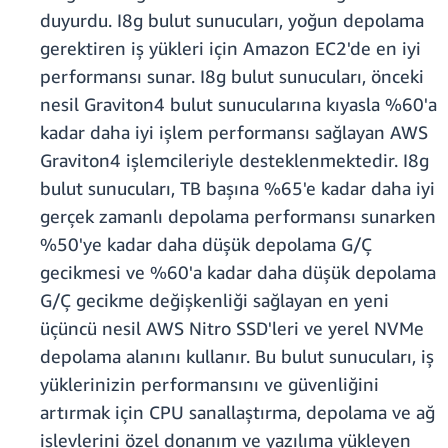
duyurdu. I8g bulut sunucuları, yoğun depolama
gerektiren iş yükleri için Amazon EC2'de en iyi
performansı sunar. I8g bulut sunucuları, önceki
nesil Graviton4 bulut sunucularına kıyasla %60'a
kadar daha iyi işlem performansı sağlayan AWS
Graviton4 işlemcileriyle desteklenmektedir. I8g
bulut sunucuları, TB başına %65'e kadar daha iyi
gerçek zamanlı depolama performansı sunarken
%50'ye kadar daha düşük depolama G/Ç
gecikmesi ve %60'a kadar daha düşük depolama
G/Ç gecikme değişkenliği sağlayan en yeni
üçüncü nesil AWS Nitro SSD'leri ve yerel NVMe
depolama alanını kullanır. Bu bulut sunucuları, iş
yüklerinizin performansını ve güvenliğini
artırmak için CPU sanallaştırma, depolama ve ağ
işlevlerini özel donanım ve yazılıma yükleyen