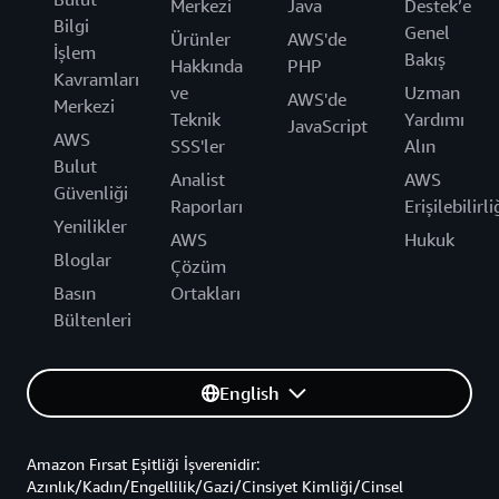
Merkezi
Java
Destek’e
Bilgi
Genel
Ürünler
AWS'de
İşlem
Bakış
Hakkında
PHP
Kavramları
ve
Uzman
AWS'de
Merkezi
Teknik
Yardımı
JavaScript
AWS
SSS'ler
Alın
Bulut
Analist
AWS
Güvenliği
Raporları
Erişilebilirli
Yenilikler
AWS
Hukuk
Bloglar
Çözüm
Basın
Ortakları
Bültenleri
English
Amazon Fırsat Eşitliği İşverenidir:
Azınlık/Kadın/Engellilik/Gazi/Cinsiyet Kimliği/Cinsel