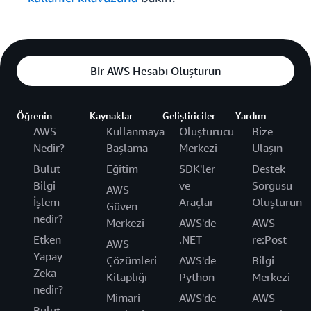
Bir AWS Hesabı Oluşturun
Öğrenin
Kaynaklar
Geliştiriciler
Yardım
AWS
Kullanmaya
Oluşturucu
Bize
Nedir?
Başlama
Merkezi
Ulaşın
Bulut
Eğitim
SDK'ler
Destek
Bilgi
ve
Sorgusu
AWS
İşlem
Araçlar
Oluşturun
Güven
nedir?
Merkezi
AWS'de
AWS
Etken
.NET
re:Post
AWS
Yapay
Çözümleri
AWS'de
Bilgi
Zeka
Kitaplığı
Python
Merkezi
nedir?
Mimari
AWS'de
AWS
Bulut