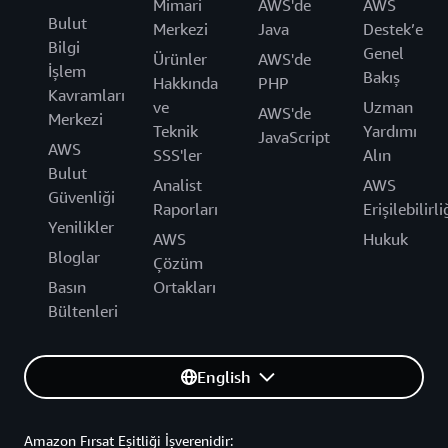
Mimari
AWS'de
AWS
Bulut
Merkezi
Java
Destek’e
Bilgi
Genel
Ürünler
AWS'de
İşlem
Bakış
Hakkında
PHP
Kavramları
ve
Uzman
AWS'de
Merkezi
Teknik
Yardımı
JavaScript
AWS
SSS'ler
Alın
Bulut
Analist
AWS
Güvenliği
Raporları
Erişilebilirli
Yenilikler
AWS
Hukuk
Bloglar
Çözüm
Basın
Ortakları
Bültenleri
English
Amazon Fırsat Eşitliği İşverenidir: