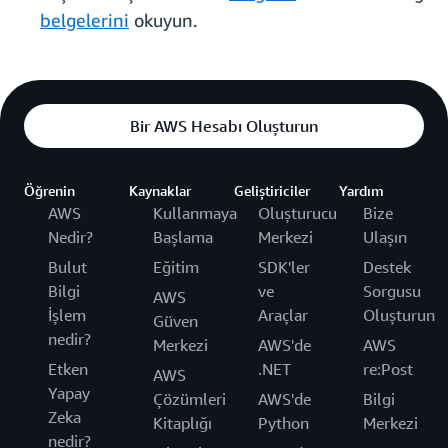
belgelerini
okuyun.
Bir AWS Hesabı Oluşturun
Öğrenin
Kaynaklar
Geliştiriciler
Yardım
AWS
Kullanmaya
Oluşturucu
Bize
Nedir?
Başlama
Merkezi
Ulaşın
Bulut
Eğitim
SDK'ler
Destek
Bilgi
ve
Sorgusu
AWS
İşlem
Araçlar
Oluşturun
Güven
nedir?
Merkezi
AWS'de
AWS
Etken
.NET
re:Post
AWS
Yapay
Çözümleri
AWS'de
Bilgi
Zeka
Kitaplığı
Python
Merkezi
nedir?