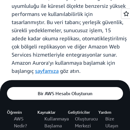
uyumluluğu ile küresel ölçekte benzersiz yüksek
performans ve kullanılabilirlik için
tasarlanmıştır. Bu veri tabanı; yerleşik güvenlik,
sürekli yedeklemeler, sunucusuz işlem, 15
adede kadar okuma replikası, otomatikleştirilmiş
çok bölgeli replikasyon ve diğer Amazon Web
Services hizmetleriyle entegrasyonlar sunar.
Amazon Aurora'yı kullanmaya başlamak için
başlangıç
sayfamıza
göz atın.
Bir AWS Hesabı Oluşturun
Öğrenin
Kaynaklar
Geliştiriciler
Yardım
AWS
Kullanmaya
Oluşturucu
Bize
Nedir?
Başlama
Merkezi
Ulaşın