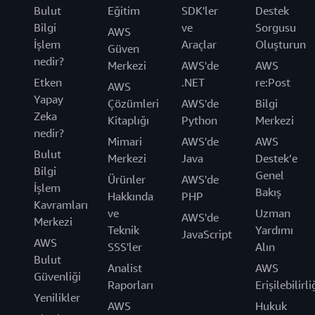
Bulut
Eğitim
SDK'ler
Destek
Bilgi
ve
Sorgusu
AWS
İşlem
Araçlar
Oluşturun
Güven
nedir?
Merkezi
AWS'de
AWS
Etken
.NET
re:Post
AWS
Yapay
Çözümleri
AWS'de
Bilgi
Zeka
Kitaplığı
Python
Merkezi
nedir?
Mimari
AWS'de
AWS
Bulut
Merkezi
Java
Destek’e
Bilgi
Genel
Ürünler
AWS'de
İşlem
Bakış
Hakkında
PHP
Kavramları
ve
Uzman
AWS'de
Merkezi
Teknik
Yardımı
JavaScript
AWS
SSS'ler
Alın
Bulut
Analist
AWS
Güvenliği
Raporları
Erişilebilirli
Yenilikler
AWS
Hukuk