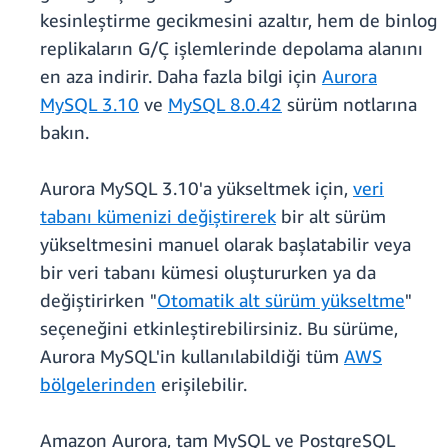
kesinleştirme gecikmesini azaltır, hem de binlog
replikaların G/Ç işlemlerinde depolama alanını
en aza indirir. Daha fazla bilgi için
Aurora
MySQL 3.10
ve
MySQL 8.0.42
sürüm notlarına
bakın.
Aurora MySQL 3.10'a yükseltmek için,
veri
tabanı kümenizi değiştirerek
bir alt sürüm
yükseltmesini manuel olarak başlatabilir veya
bir veri tabanı kümesi oluştururken ya da
değiştirirken "
Otomatik alt sürüm yükseltme
"
seçeneğini etkinleştirebilirsiniz. Bu sürüme,
Aurora MySQL'in kullanılabildiği tüm
AWS
bölgelerinden
erişilebilir.
Amazon Aurora, tam MySQL ve PostgreSQL