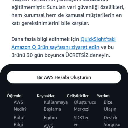
eğitilmemiştir. Sunulan veri güvenliği özellikleri,
hem kurumsal hem de kamusal müşterilerin en
katı gereksinimlerini bile karşılar.
Daha fazla bilgi edinmek için
QuickSight'taki
Amazon Q ürün sayfasını ziyaret edin
ve bu
ürünü 30 gün boyunca ÜCRETSİZ deneyin.
Bir AWS Hesabı Oluşturun
Öğrenin
Kaynaklar
Geliştiriciler
Yardım
AWS
Kullanmaya
Oluşturucu
Bize
Nedir?
Başlama
Merkezi
Ulaşın
Bulut
Eğitim
SDK'ler
Destek
Bilgi
ve
Sorgusu
AWS