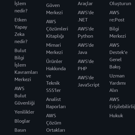
İşlem
Araçlar
Oluşturun
Güven
nedir?
Merkezi
AWS'de
AWS
Etken
.NET
re:Post
AWS
Yapay
Çözümleri
AWS'de
Bilgi
Zeka
Kitaplığı
Python
Merkezi
nedir?
Mimari
AWS'de
AWS
Bulut
Merkezi
Java
Destek’e
Bilgi
Genel
Ürünler
AWS'de
İşlem
Bakış
Hakkında
PHP
Kavramları
ve
Uzman
AWS'de
Merkezi
Teknik
Yardımı
JavaScript
AWS
SSS'ler
Alın
Bulut
Analist
AWS
Güvenliği
Raporları
Erişilebilirli
Yenilikler
AWS
Hukuk
Bloglar
Çözüm
Basın
Ortakları