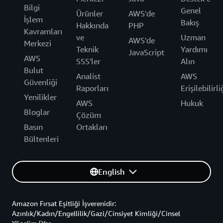
Bilgi
Genel
Ürünler
AWS'de
İşlem
Bakış
Hakkında
PHP
Kavramları
ve
Uzman
AWS'de
Merkezi
Teknik
Yardımı
JavaScript
AWS
SSS'ler
Alın
Bulut
Analist
AWS
Güvenliği
Raporları
Erişilebilirli
Yenilikler
AWS
Hukuk
Bloglar
Çözüm
Basın
Ortakları
Bültenleri
English
Amazon Fırsat Eşitliği İşverenidir:
Azınlık/Kadın/Engellilik/Gazi/Cinsiyet Kimliği/Cinsel