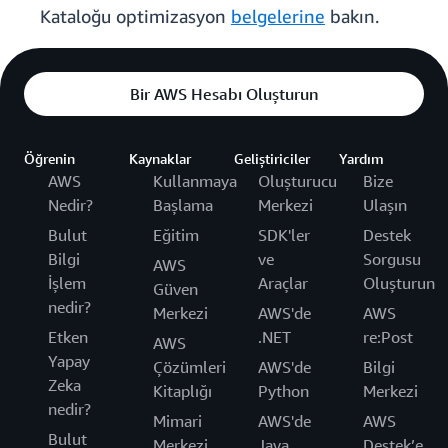
Kataloğu optimizasyon
belgelerine
bakın.
Bir AWS Hesabı Oluşturun
Öğrenin
Kaynaklar
Geliştiriciler
Yardım
AWS
Kullanmaya
Oluşturucu
Bize
Nedir?
Başlama
Merkezi
Ulaşın
Bulut
Eğitim
SDK'ler
Destek
Bilgi
ve
Sorgusu
AWS
İşlem
Araçlar
Oluşturun
Güven
nedir?
Merkezi
AWS'de
AWS
Etken
.NET
re:Post
AWS
Yapay
Çözümleri
AWS'de
Bilgi
Zeka
Kitaplığı
Python
Merkezi
nedir?
Mimari
AWS'de
AWS
Bulut
Merkezi
Java
Destek’e