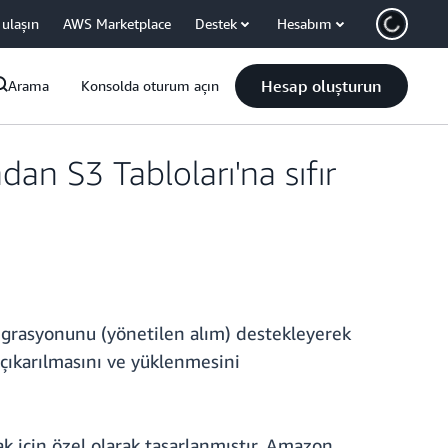
 ulaşın
AWS Marketplace
Destek
Hesabım
Hesap oluşturun
Arama
Konsolda oturum açın
 S3 Tabloları'na sıfır
grasyonunu (yönetilen alım) destekleyerek
çıkarılmasını ve yüklenmesini
ak için özel olarak tasarlanmıştır. Amazon