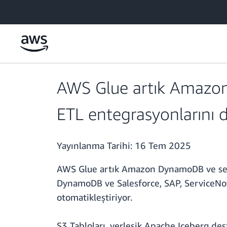
Ana İçeriğe Atla
AWS Glue artık Amazon
ETL entegrasyonlarını d
Yayınlanma Tarihi:
16 Tem 2025
AWS Glue artık Amazon DynamoDB ve seki
DynamoDB ve Salesforce, SAP, ServiceNow
otomatikleştiriyor.
S3 Tabloları, yerleşik Apache Iceberg des