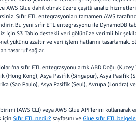
AWS Glue dahil olmak üzere çeşitli analiz hizmetleri
irsiniz. Sıfır ETL entegrasyonları tamamen AWS tarafında
dirir. Bu yeni sıfır ETL entegrasyonu ile DynamoDB tabl
için S3 Tablo destekli veri gölünüze verimli bir şekilde 
nel yükünü azaltır ve veri işlem hatlarını tasarlamak, 
n tasarruf sağlar.
arı'na sıfır ETL entegrasyonu artık ABD Doğu (Kuzey V
fik (Hong Kong), Asya Pasifik (Singapur), Asya Pasifik 
rika (Sao Paulo), Asya Pasifik (Seul), Avrupa (Londra) 
birimi (AWS CLI) veya AWS Glue API'lerini kullanarak en
k için
Sıfır ETL nedir?
sayfasını ve
Glue sıfır ETL belgele