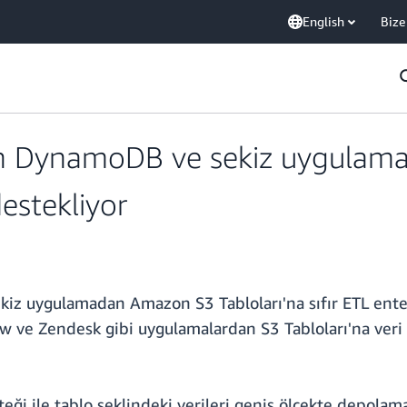
English
Bize
 DynamoDB ve sekiz uygulamadan
estekliyor
z uygulamadan Amazon S3 Tabloları'na sıfır ETL ente
 ve Zendesk gibi uygulamalardan S3 Tabloları'na veri 
teği ile tablo şeklindeki verileri geniş ölçekte depolam