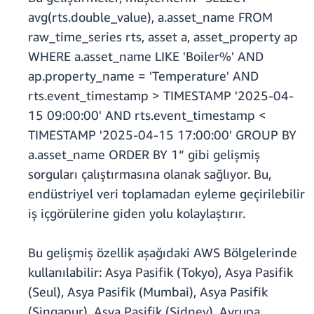
avg(rts.double_value), a.asset_name FROM
raw_time_series rts, asset a, asset_property ap
WHERE a.asset_name LIKE 'Boiler%' AND
ap.property_name = 'Temperature' AND
rts.event_timestamp > TIMESTAMP '2025-04-
15 09:00:00' AND rts.event_timestamp <
TIMESTAMP '2025-04-15 17:00:00' GROUP BY
a.asset_name ORDER BY 1“ gibi gelişmiş
sorguları çalıştırmasına olanak sağlıyor. Bu,
endüstriyel veri toplamadan eyleme geçirilebilir
iş içgörülerine giden yolu kolaylaştırır.
Bu gelişmiş özellik aşağıdaki AWS Bölgelerinde
kullanılabilir: Asya Pasifik (Tokyo), Asya Pasifik
(Seul), Asya Pasifik (Mumbai), Asya Pasifik
(Singapur), Asya Pasifik (Sidney), Avrupa