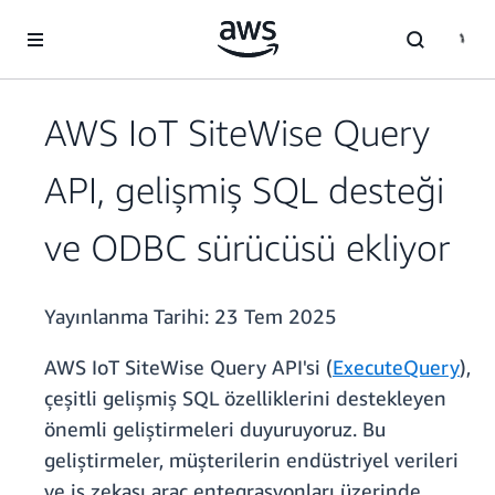
Ana İçeriğe Atla
AWS IoT SiteWise Query
API, gelişmiş SQL desteği
ve ODBC sürücüsü ekliyor
Yayınlanma Tarihi:
23 Tem 2025
AWS IoT SiteWise Query API'si (
ExecuteQuery
),
çeşitli gelişmiş SQL özelliklerini destekleyen
önemli geliştirmeleri duyuruyoruz. Bu
geliştirmeler, müşterilerin endüstriyel verileri
ve iş zekası araç entegrasyonları üzerinde