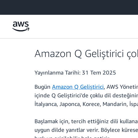
Ana İçeriğe Atla
Amazon Q Geliştirici çok
Yayınlanma Tarihi:
31 Tem 2025
Bugün
Amazon Q Geliştirici
, AWS Yöneti
içinde Q Geliştirici'de çoklu dil desteğin
İtalyanca, Japonca, Korece, Mandarin, İsp
Başlamak için, tercih ettiğiniz dili kullana
uygun dilde yanıtlar verir. Böylece küres