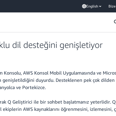
English
Bize
lu dil desteğini genişletiyor
m Konsolu, AWS Konsol Mobil Uygulamasında ve Micros
in genişletildiğini duyurdu. Desteklenen pek çok dilden 
anyolca ve Portekizce.
rak Q Geliştirici ile bir sohbet başlatmanız yeterlidir. Q 
el ekiplerin AWS kaynaklarını öğrenmesini, izlemesini, 