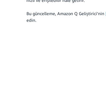
hızlı ve erişilebilir hale getirir.
Bu güncelleme, Amazon Q Geliştirici'nin
edin.