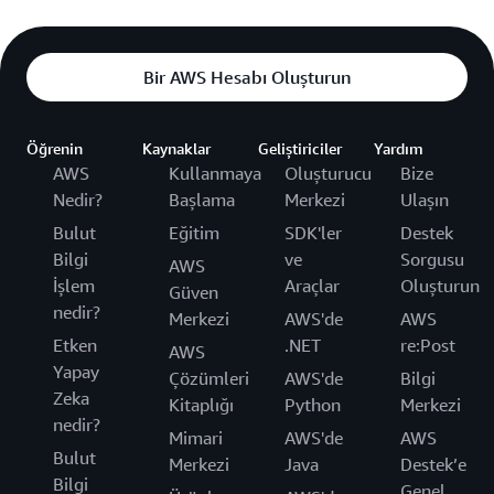
Bir AWS Hesabı Oluşturun
Öğrenin
Kaynaklar
Geliştiriciler
Yardım
AWS
Kullanmaya
Oluşturucu
Bize
Nedir?
Başlama
Merkezi
Ulaşın
Bulut
Eğitim
SDK'ler
Destek
Bilgi
ve
Sorgusu
AWS
İşlem
Araçlar
Oluşturun
Güven
nedir?
Merkezi
AWS'de
AWS
Etken
.NET
re:Post
AWS
Yapay
Çözümleri
AWS'de
Bilgi
Zeka
Kitaplığı
Python
Merkezi
nedir?
Mimari
AWS'de
AWS
Bulut
Merkezi
Java
Destek’e
Bilgi
Genel