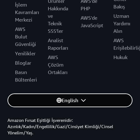
Ürünler
AWS'de
İşlem
Bakış
Hakkında
PHP
Kavramları
ve
Uzman
AWS'de
Merkezi
Teknik
Yardımı
JavaScript
AWS
SSS'ler
Alın
Bulut
Analist
AWS
Güvenliği
Raporları
Erişilebilirli
Yenilikler
AWS
Hukuk
Bloglar
Çözüm
Basın
Ortakları
Bültenleri
English
Amazon Fırsat Eşitliği İşverenidir:
Azınlık/Kadın/Engellilik/Gazi/Cinsiyet Kimliği/Cinsel
Yönelim/Yaş.