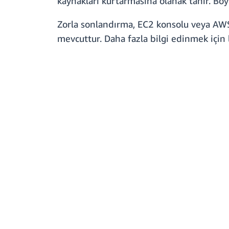
kaynakları kurtarmasına olanak tanır. Bö
Zorla sonlandırma, EC2 konsolu veya AWS C
mevcuttur. Daha fazla bilgi edinmek için