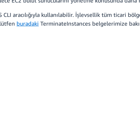
ylece EC2 bulut sunucularını yönetme konusunda daha fa
LI aracılığıyla kullanılabilir. İşlevsellik tüm ticari 
 lütfen
buradaki
TerminateInstances belgelerimize bakı