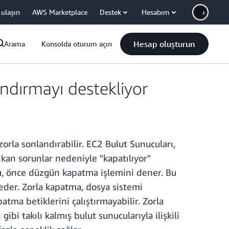
 ulaşın
AWS Marketplace
Destek
Hesabım
Hesap oluşturun
Arama
Konsolda oturum açın
ndırmayı destekliyor
rla sonlandırabilir. EC2 Bulut Sunucuları,
an sorunlar nedeniyle "kapatılıyor"
su, önce düzgün kapatma işlemini dener. Bu
eder. Zorla kapatma, dosya sistemi
tma betiklerini çalıştırmayabilir. Zorla
 takılı kalmış bulut sunucularıyla ilişkili