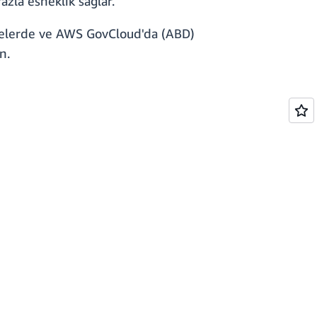
zla esneklik sağlar.
bölgelerde ve AWS GovCloud'da (ABD)
n.