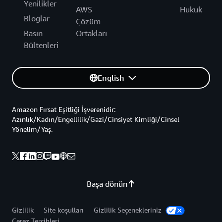
Yenilikler
AWS
Hukuk
Bloglar
Çözüm
Basın
Ortakları
Bültenleri
English
Amazon Fırsat Eşitliği İşverenidir:
Azınlık/Kadın/Engellilik/Gazi/Cinsiyet Kimliği/Cinsel
Yönelim/Yaş.
Başa dönün
Gizlilik
Site koşulları
Gizlilik Seçenekleriniz
Çerez Tercihleri