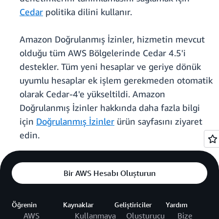
Cedar
politika dilini kullanır.
Amazon Doğrulanmış İzinler, hizmetin mevcut
olduğu tüm AWS Bölgelerinde Cedar 4.5'i
destekler. Tüm yeni hesaplar ve geriye dönük
uyumlu hesaplar ek işlem gerekmeden otomatik
olarak Cedar-4'e yükseltildi. Amazon
Doğrulanmış İzinler hakkında daha fazla bilgi
için
Doğrulanmış İzinler
ürün sayfasını ziyaret
edin.
Bir AWS Hesabı Oluşturun
Öğrenin
Kaynaklar
Geliştiriciler
Yardım
AWS
Kullanmaya
Oluşturucu
Bize