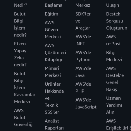
Nedir?
Başlama
Merkezi
Ulaşın
Bulut
Eğitim
SDK'ler
Destek
Bilgi
ve
Sorgusu
AWS
İşlem
Araçlar
Oluşturun
Güven
nedir?
Merkezi
AWS'de
AWS
Etken
.NET
re:Post
AWS
Yapay
Çözümleri
AWS'de
Bilgi
Zeka
Kitaplığı
Python
Merkezi
nedir?
Mimari
AWS'de
AWS
Bulut
Merkezi
Java
Destek’e
Bilgi
Genel
Ürünler
AWS'de
İşlem
Bakış
Hakkında
PHP
Kavramları
ve
Uzman
AWS'de
Merkezi
Teknik
Yardımı
JavaScript
AWS
SSS'ler
Alın
Bulut
Analist
AWS
Güvenliği
Raporları
Erişilebilirli