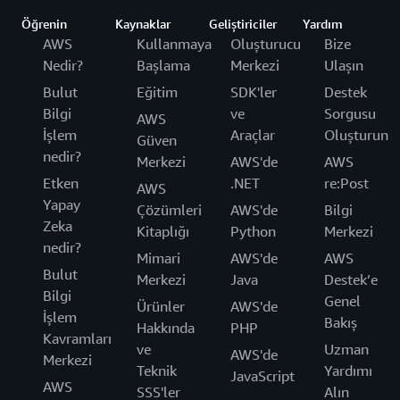
Öğrenin
Kaynaklar
Geliştiriciler
Yardım
AWS
Kullanmaya
Oluşturucu
Bize
Nedir?
Başlama
Merkezi
Ulaşın
Bulut
Eğitim
SDK'ler
Destek
Bilgi
ve
Sorgusu
AWS
İşlem
Araçlar
Oluşturun
Güven
nedir?
Merkezi
AWS'de
AWS
Etken
.NET
re:Post
AWS
Yapay
Çözümleri
AWS'de
Bilgi
Zeka
Kitaplığı
Python
Merkezi
nedir?
Mimari
AWS'de
AWS
Bulut
Merkezi
Java
Destek’e
Bilgi
Genel
Ürünler
AWS'de
İşlem
Bakış
Hakkında
PHP
Kavramları
ve
Uzman
AWS'de
Merkezi
Teknik
Yardımı
JavaScript
AWS
SSS'ler
Alın