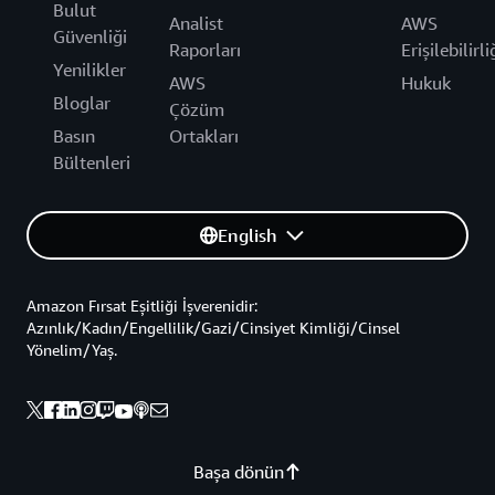
Bulut
Analist
AWS
Güvenliği
Raporları
Erişilebilirli
Yenilikler
AWS
Hukuk
Bloglar
Çözüm
Basın
Ortakları
Bültenleri
English
Amazon Fırsat Eşitliği İşverenidir:
Azınlık/Kadın/Engellilik/Gazi/Cinsiyet Kimliği/Cinsel
Yönelim/Yaş.
Başa dönün