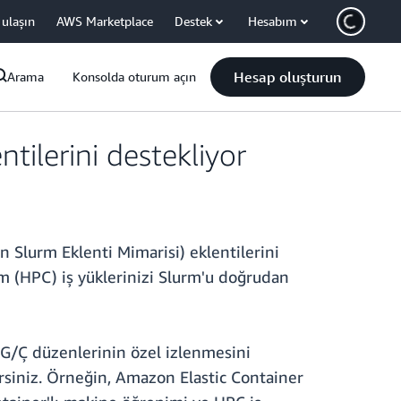
 ulaşın
AWS Marketplace
Destek
Hesabım
Hesap oluşturun
Arama
Konsolda oturum açın
tilerini destekliyor
 Slurm Eklenti Mimarisi) eklentilerini
em (HPC) iş yüklerinizi Slurm'u doğrudan
e G/Ç düzenlerinin özel izlenmesini
irsiniz. Örneğin, Amazon Elastic Container