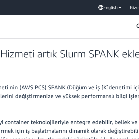
English
Bize
 Hizmeti artık Slurm SPANK eklen
eti'nin (AWS PCS) SPANK (Düğüm ve iş [K]denetimi için
lerini değiştirmenize ve yüksek performanslı bilgi işl
 container teknolojileriyle entegre edebilir, bellek v
irmek için iş başlatmalarını dinamik olarak değiştirebil