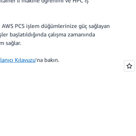
ntainer'lı makine öğrenimi ve HPC iş
ini AWS PCS işlem düğümlerinize güç sağlayan
şler başlatıldığında çalışma zamanında
m sağlar.
lanıcı Kılavuzu
'na bakın.