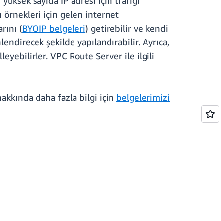
üksek sayıda IP adresi için trafiği
m örnekleri için gelen internet
rını (
BYOIP belgeleri
) getirebilir ve kendi
endirecek şekilde yapılandırabilir. Ayrıca,
eyebilirler. VPC Route Server ile ilgili
hakkında daha fazla bilgi için
belgelerimizi