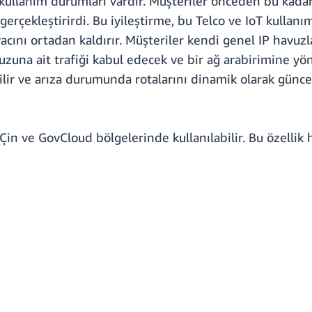
ullanım durumları vardır. Müşteriler önceden bu kadar y
 gerçekleştirirdi. Bu iyileştirme, bu Telco ve IoT kullanı
acını ortadan kaldırır. Müşteriler kendi genel IP havuzla
zuna ait trafiği kabul edecek ve bir ağ arabirimine yönl
lir ve arıza durumunda rotalarını dinamik olarak güncell
Çin ve GovCloud bölgelerinde kullanılabilir. Bu özellik 