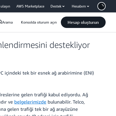
 ulaşın
AWS Marketplace
Destek
Hesabım
Hesap oluşturun
Arama
Konsolda oturum açın
nlendirmesini destekliyor
C içindeki tek bir esnek ağ arabirimine (ENI)
dreslerine gelen trafiği kabul ediyordu. Ağ
lıdır ve
belgelerimizde
bulunabilir. Telco,
ına gelen trafiği tek bir ağ arayüzüne