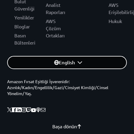
Bulut
Analist
AWS
Güvenliği
Raporları
Erişilebilirli
Yenilikler
AWS
Hukuk
Bloglar
Çözüm
Basın
Ortakları
Bültenleri
English
Amazon Fırsat Eşitliği İşverenidir:
Azınlık/Kadın/Engellilik/Gazi/Cinsiyet Kimliği/Cinsel
Yönelim/Yaş.
Başa dönün