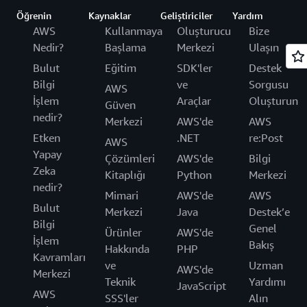
Öğrenin
Kaynaklar
Geliştiriciler
Yardım
AWS
Kullanmaya
Oluşturucu
Bize
Nedir?
Başlama
Merkezi
Ulaşın
Bulut
Eğitim
SDK'ler
Destek
Bilgi
ve
Sorgusu
AWS
İşlem
Araçlar
Oluşturun
Güven
nedir?
Merkezi
AWS'de
AWS
Etken
.NET
re:Post
AWS
Yapay
Çözümleri
AWS'de
Bilgi
Zeka
Kitaplığı
Python
Merkezi
nedir?
Mimari
AWS'de
AWS
Bulut
Merkezi
Java
Destek’e
Bilgi
Genel
Ürünler
AWS'de
İşlem
Bakış
Hakkında
PHP
Kavramları
ve
Uzman
AWS'de
Merkezi
Teknik
Yardımı
JavaScript
AWS
SSS'ler
Alın