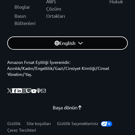
AWS
Hukuk
Bloglar
Çözüm
Basın
Ortakları
Bültenleri
English
Amazon Fırsat Eşitliği İşverenidir:
Azınlık/Kadın/Engellilik/Gazi/Cinsiyet Kimliği/Cinsel
Yönelim/Yaş.
Başa dönün
Gizlilik
Site koşulları
Gizlilik Seçenekleriniz
Çerez Tercihleri