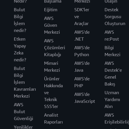
Nedir?
Başlama
Merkezi
Ulaşın
Bulut
Eğitim
SDK'ler
Destek
Bilgi
ve
Sorgusu
AWS
İşlem
Araçlar
Oluşturun
Güven
nedir?
Merkezi
AWS'de
AWS
Etken
.NET
re:Post
AWS
Yapay
Çözümleri
AWS'de
Bilgi
Zeka
Kitaplığı
Python
Merkezi
nedir?
Mimari
AWS'de
AWS
Bulut
Merkezi
Java
Destek’e
Bilgi
Genel
Ürünler
AWS'de
İşlem
Bakış
Hakkında
PHP
Kavramları
ve
Uzman
AWS'de
Merkezi
Teknik
Yardımı
JavaScript
AWS
SSS'ler
Alın
Bulut
Analist
AWS
Güvenliği
Raporları
Erişilebilirli
Yenilikler